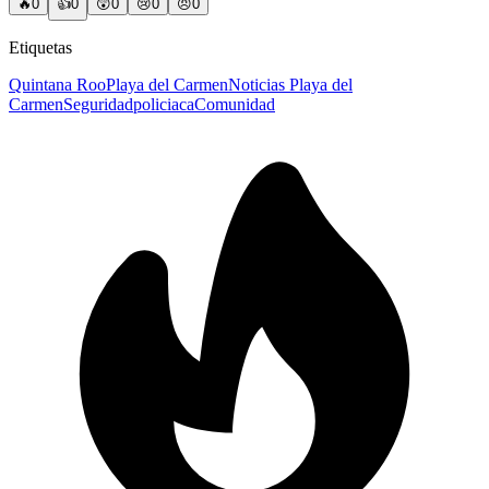
🔥
0
👍
0
😲
0
😢
0
😠
0
Etiquetas
Quintana Roo
Playa del Carmen
Noticias Playa del
Carmen
Seguridad
policiaca
Comunidad