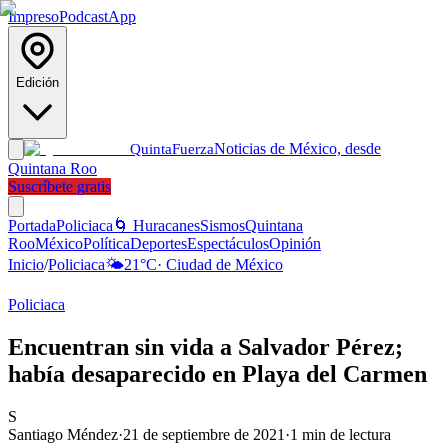
Impreso
Podcast
App
Edición
Noticias de México, desde
Quinta
Fuerza
Quintana Roo
Suscríbete gratis
Portada
Policiaca
🌀 Huracanes
Sismos
Quintana
Roo
México
Política
Deportes
Espectáculos
Opinión
Inicio
/
Policiaca
🌤️
21
°C
·
Ciudad de México
Policiaca
Encuentran sin vida a Salvador Pérez;
había desaparecido en Playa del Carmen
S
Santiago Méndez
·
21 de septiembre de 2021
·
1
min de lectura