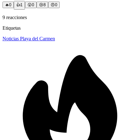
🔥
0
👍
1
😲
0
😢
8
😠
0
9
reacciones
Etiquetas
Noticias Playa del Carmen