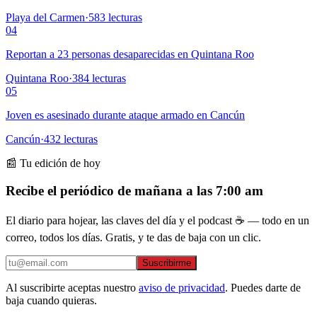
Playa del Carmen
·
583
lecturas
04
Reportan a 23 personas desaparecidas en Quintana Roo
Quintana Roo
·
384
lecturas
05
Joven es asesinado durante ataque armado en Cancún
Cancún
·
432
lecturas
📰 Tu edición de hoy
Recibe el periódico de mañana a las 7:00 am
El diario para hojear, las claves del día y el podcast ☕ — todo en un
correo, todos los días. Gratis, y te das de baja con un clic.
Suscribirme
Al suscribirte aceptas nuestro
aviso de privacidad
. Puedes darte de
baja cuando quieras.