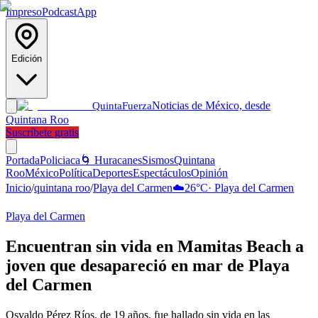
Impreso
Podcast
App
Edición
Noticias de México, desde
Quinta
Fuerza
Quintana Roo
Suscríbete gratis
Portada
Policiaca
🌀 Huracanes
Sismos
Quintana
Roo
México
Política
Deportes
Espectáculos
Opinión
Inicio
/
quintana roo
/
Playa del Carmen
☁️
26
°C
·
Playa del Carmen
Playa del Carmen
Encuentran sin vida en Mamitas Beach a
joven que desapareció en mar de Playa
del Carmen
Osvaldo Pérez Ríos, de 19 años, fue hallado sin vida en las