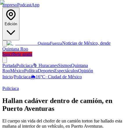
Impreso
Podcast
App
Edición
Noticias de México, desde
Quinta
Fuerza
Quintana Roo
Suscríbete gratis
Portada
Policiaca
🌀 Huracanes
Sismos
Quintana
Roo
México
Política
Deportes
Espectáculos
Opinión
Inicio
/
Policiaca
🌦️
16
°C
·
Ciudad de México
Policiaca
Hallan cadáver dentro de camión, en
Puerto Aventuras
El cuerpo sin vida del chofer de un camión torton fue hallado esta
mañana al interior de un vehículo, en Puerto Aventuras.