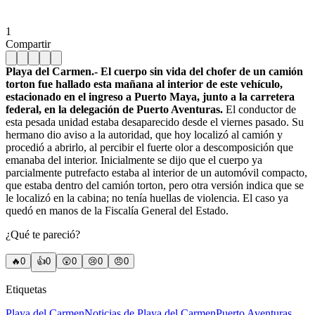
1
Compartir
Playa del Carmen.- El cuerpo sin vida del chofer de un camión
torton fue hallado esta mañana al interior de este vehículo,
estacionado en el ingreso a Puerto Maya, junto a la carretera
federal, en la delegación de Puerto Aventuras.
El conductor de
esta pesada unidad estaba desaparecido desde el viernes pasado. Su
hermano dio aviso a la autoridad, que hoy localizó al camión y
procedió a abrirlo, al percibir el fuerte olor a descomposición que
emanaba del interior. Inicialmente se dijo que el cuerpo ya
parcialmente putrefacto estaba al interior de un automóvil compacto,
que estaba dentro del camión torton, pero otra versión indica que se
le localizó en la cabina; no tenía huellas de violencia. El caso ya
quedó en manos de la Fiscalía General del Estado.
¿Qué te pareció?
🔥
0
👍
0
😲
0
😢
0
😠
0
Etiquetas
Playa del Carmen
Noticias de Playa del Carmen
Puerto Aventuras