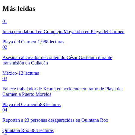
Más leídas
01
Inicia paro laboral en Complejo Mayakoba en Playa del Carmen
Playa del Carmen
·
1,988
lecturas
02
Asesinan al creador de contenido César Gastélum durante
transmisión en Culiacán
México
·
12
lecturas
03
Fallece trabajador de Xcaret en accidente en tramo de Playa del
Carmen a Puerto Morelos
Playa del Carmen
·
583
lecturas
04
Reportan a 23 personas desaparecidas en Quintana Roo
Quintana Roo
·
384
lecturas