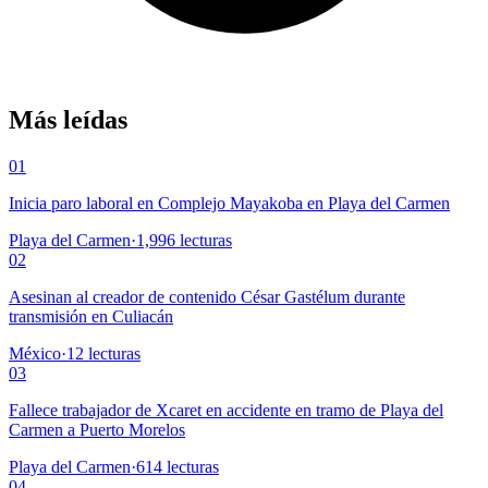
Más leídas
01
Inicia paro laboral en Complejo Mayakoba en Playa del Carmen
Playa del Carmen
·
1,996
lecturas
02
Asesinan al creador de contenido César Gastélum durante
transmisión en Culiacán
México
·
12
lecturas
03
Fallece trabajador de Xcaret en accidente en tramo de Playa del
Carmen a Puerto Morelos
Playa del Carmen
·
614
lecturas
04