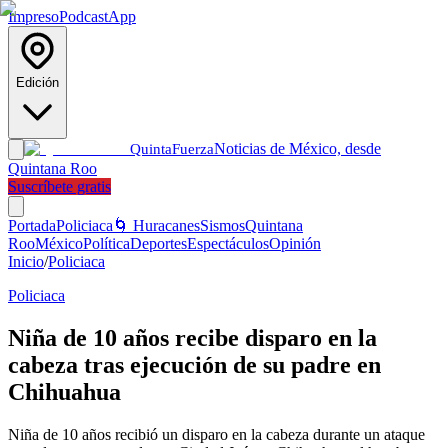
Impreso
Podcast
App
Edición
Noticias de México, desde
Quinta
Fuerza
Quintana Roo
Suscríbete gratis
Portada
Policiaca
🌀 Huracanes
Sismos
Quintana
Roo
México
Política
Deportes
Espectáculos
Opinión
Inicio
/
Policiaca
Policiaca
Niña de 10 años recibe disparo en la
cabeza tras ejecución de su padre en
Chihuahua
Niña de 10 años recibió un disparo en la cabeza durante un ataque