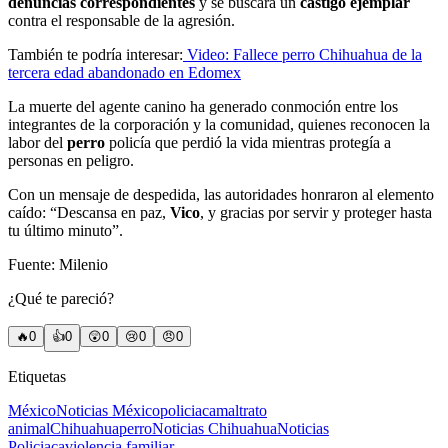
denuncias correspondientes
y se buscará un
castigo ejemplar
contra el responsable de la agresión.
También te podría interesar:
Video: Fallece perro Chihuahua de la
tercera edad abandonado en Edomex
La muerte del agente canino ha generado conmoción entre los
integrantes de la corporación y la comunidad, quienes reconocen la
labor del
perro
policía que perdió la vida mientras protegía a
personas en peligro.
Con un mensaje de despedida, las autoridades honraron al elemento
caído: “Descansa en paz,
Vico
, y gracias por servir y proteger hasta
tu último minuto”.
Fuente: Milenio
¿Qué te pareció?
🔥
0
👍
0
😲
0
😢
0
😠
0
Etiquetas
México
Noticias México
policiaca
maltrato
animal
Chihuahua
perro
Noticias Chihuahua
Noticias
Policiaca
violencia familiar