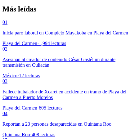
Más leídas
01
Inicia paro laboral en Complejo Mayakoba en Playa del Carmen
Playa del Carmen
·
1,994
lecturas
02
Asesinan al creador de contenido César Gastélum durante
transmisión en Culiacán
México
·
12
lecturas
03
Fallece trabajador de Xcaret en accidente en tramo de Playa del
Carmen a Puerto Morelos
Playa del Carmen
·
605
lecturas
04
Reportan a 23 personas desaparecidas en Quintana Roo
Quintana Roo
·
408
lecturas