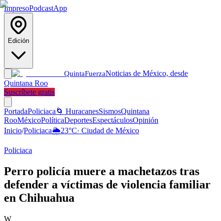
Impreso
Podcast
App
Edición
Noticias de México, desde
Quinta
Fuerza
Quintana Roo
Suscríbete gratis
Portada
Policiaca
🌀 Huracanes
Sismos
Quintana
Roo
México
Política
Deportes
Espectáculos
Opinión
Inicio
/
Policiaca
🌦️
23
°C
·
Ciudad de México
Policiaca
Perro policía muere a machetazos tras
defender a víctimas de violencia familiar
en Chihuahua
W