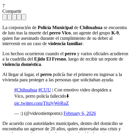
7
Compartir
La corporación de
Policía Municipal
de
Chihuahua
se encuentra
de luto tras la muerte del
perro Vico
, un agente del grupo
K-9
,
quien fue asesinado durante el cumplimiento de su deber al
intervenir en un caso de
violencia familiar
.
Los hechos ocurrieron cuando el
perro
y varios oficiales acudieron
a la cuadrilla del
Ejido El Fresno
, luego de recibir un reporte de
violencia doméstica
.
Al llegar al lugar, el
perro
policía fue el primero en ingresar a la
vivienda para proteger a las personas que solicitaban ayuda.
#Chihuahua
#CUU
| Con emotivo video despiden a
Vico, perro policía fallecido⬇️
pic.twitter.com/TfqJyWeRuZ
— :) (@videostiempomx)
February 6, 2026
De acuerdo con autoridades municipales, dentro del domicilio se
encontraba un agresor de 20 años, quien atravesaba una crisis y