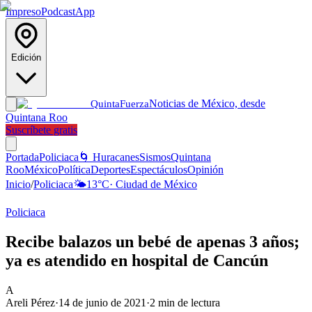
Impreso
Podcast
App
Edición
Noticias de México, desde
Quinta
Fuerza
Quintana Roo
Suscríbete gratis
Portada
Policiaca
🌀 Huracanes
Sismos
Quintana
Roo
México
Política
Deportes
Espectáculos
Opinión
Inicio
/
Policiaca
🌤️
13
°C
·
Ciudad de México
Policiaca
Recibe balazos un bebé de apenas 3 años;
ya es atendido en hospital de Cancún
A
Areli Pérez
·
14 de junio de 2021
·
2
min de lectura