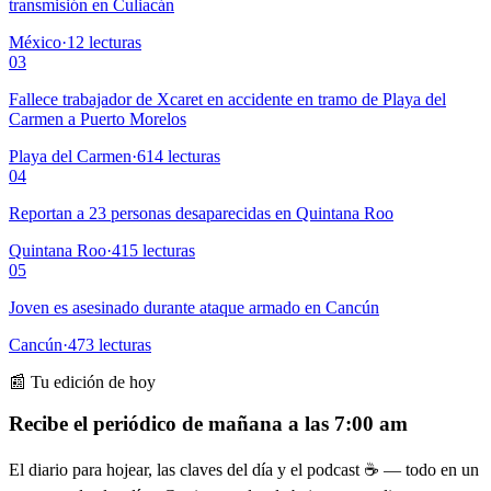
transmisión en Culiacán
México
·
12
lecturas
03
Fallece trabajador de Xcaret en accidente en tramo de Playa del
Carmen a Puerto Morelos
Playa del Carmen
·
614
lecturas
04
Reportan a 23 personas desaparecidas en Quintana Roo
Quintana Roo
·
415
lecturas
05
Joven es asesinado durante ataque armado en Cancún
Cancún
·
473
lecturas
📰 Tu edición de hoy
Recibe el periódico de mañana a las 7:00 am
El diario para hojear, las claves del día y el podcast ☕ — todo en un