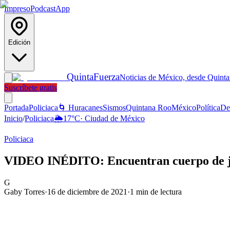
Impreso
Podcast
App
Edición
Quinta
Fuerza
Noticias de México, desde Quint
Suscríbete gratis
Portada
Policiaca
🌀 Huracanes
Sismos
Quintana Roo
México
Política
De
Inicio
/
Policiaca
🌦️
17
°C
·
Ciudad de México
Policiaca
VIDEO INÉDITO: Encuentran cuerpo de jo
G
Gaby Torres
·
16 de diciembre de 2021
·
1
min de lectura