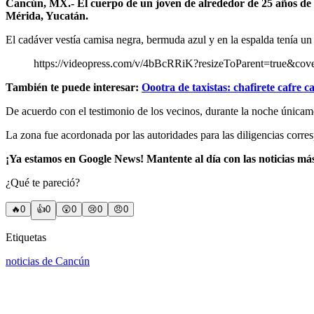
Cancún, MX.- El cuerpo de un joven de alrededor de 25 años de e
Mérida, Yucatán.
El cadáver vestía camisa negra, bermuda azul y en la espalda tenía un
https://videopress.com/v/4bBcRRiK?resizeToParent=true&cov
También te puede interesar:
Oootra de taxistas: chafirete cafre 
De acuerdo con el testimonio de los vecinos, durante la noche únicam
La zona fue acordonada por las autoridades para las diligencias corr
¡Ya estamos en Google News! Mantente al día con las noticias má
¿Qué te pareció?
🔥
0
👍
0
😲
0
😢
0
😠
0
Etiquetas
noticias de Cancún