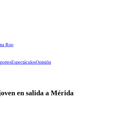
ana Roo
portes
Espectáculos
Opinión
ven en salida a Mérida