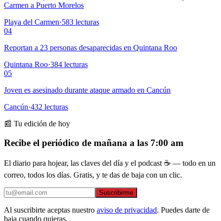
Carmen a Puerto Morelos
Playa del Carmen
·
583
lecturas
04
Reportan a 23 personas desaparecidas en Quintana Roo
Quintana Roo
·
384
lecturas
05
Joven es asesinado durante ataque armado en Cancún
Cancún
·
432
lecturas
📰 Tu edición de hoy
Recibe el periódico de mañana a las 7:00 am
El diario para hojear, las claves del día y el podcast ☕ — todo en un
correo, todos los días. Gratis, y te das de baja con un clic.
Suscribirme
Al suscribirte aceptas nuestro
aviso de privacidad
. Puedes darte de
baja cuando quieras.