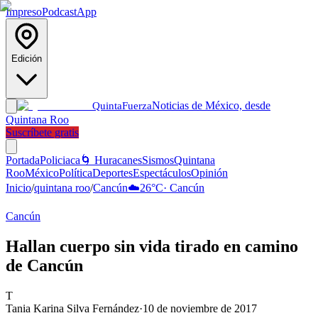
Impreso
Podcast
App
Edición
Noticias de México, desde
Quinta
Fuerza
Quintana Roo
Suscríbete gratis
Portada
Policiaca
🌀 Huracanes
Sismos
Quintana
Roo
México
Política
Deportes
Espectáculos
Opinión
Inicio
/
quintana roo
/
Cancún
☁️
26
°C
·
Cancún
Cancún
Hallan cuerpo sin vida tirado en camino
de Cancún
T
Tania Karina Silva Fernández
·
10 de noviembre de 2017