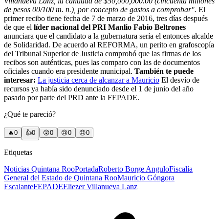
Villanueva Lanz, la cantidad de $50,000,000.00 (cincuenta millones
de pesos 00/100 m. n.), por concepto de gastos a comprobar".
El
primer recibo tiene fecha de 7 de marzo de 2016, tres días después
de que el
líder nacional del PRI Manlio Fabio Beltrones
anunciara que el candidato a la gubernatura sería el entonces alcalde
de Solidaridad. De acuerdo al REFORMA, un perito en grafoscopía
del Tribunal Superior de Justicia comprobó que las firmas de los
recibos son auténticas, pues las comparo con las de documentos
oficiales cuando era presidente municipal.
También te puede
interesar:
La justicia cerca de alcanzar a Mauricio
El desvío de
recursos ya había sido denunciado desde el 1 de junio del año
pasado por parte del PRD ante la FEPADE.
¿Qué te pareció?
🔥
0
👍
0
😲
0
😢
0
😠
0
Etiquetas
Noticias Quintana Roo
Portada
Roberto Borge Angulo
Fiscalía
General del Estado de Quintana Roo
Mauricio Góngora
Escalante
FEPADE
Eliezer Villanueva Lanz