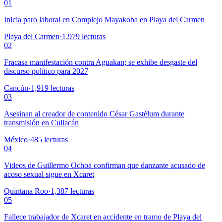
01
Inicia paro laboral en Complejo Mayakoba en Playa del Carmen
Playa del Carmen
·
1,979
lecturas
02
Fracasa manifestación contra Aguakan; se exhibe desgaste del
discurso político para 2027
Cancún
·
1,919
lecturas
03
Asesinan al creador de contenido César Gastélum durante
transmisión en Culiacán
México
·
485
lecturas
04
Videos de Guillermo Ochoa confirman que danzante acusado de
acoso sexual sigue en Xcaret
Quintana Roo
·
1,387
lecturas
05
Fallece trabajador de Xcaret en accidente en tramo de Playa del