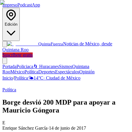
Impreso
Podcast
App
Edición
Noticias de México, desde
Quinta
Fuerza
Quintana Roo
Suscríbete gratis
Portada
Policiaca
🌀 Huracanes
Sismos
Quintana
Roo
México
Política
Deportes
Espectáculos
Opinión
Inicio
/
Política
🌤️
14
°C
·
Ciudad de México
Política
Borge desvió 200 MDP para apoyar a
Mauricio Góngora
E
Enrique Sánchez García
·
14 de junio de 2017