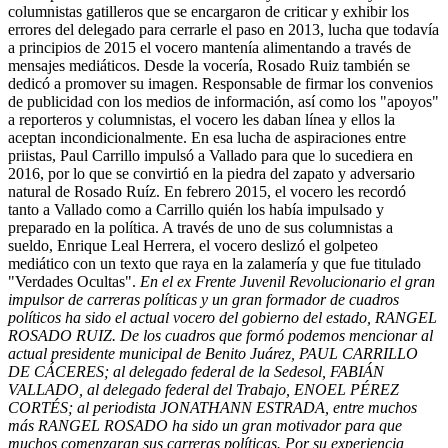
columnistas gatilleros que se encargaron de criticar y exhibir los
errores del delegado para cerrarle el paso en 2013, lucha que todavía
a principios de 2015 el vocero mantenía alimentando a través de
mensajes mediáticos. Desde la vocería, Rosado Ruiz también se
dedicó a promover su imagen. Responsable de firmar los convenios
de publicidad con los medios de información, así como los "apoyos"
a reporteros y columnistas, el vocero les daban línea y ellos la
aceptan incondicionalmente. En esa lucha de aspiraciones entre
priistas, Paul Carrillo impulsó a Vallado para que lo sucediera en
2016, por lo que se convirtió en la piedra del zapato y adversario
natural de Rosado Ruíz. En febrero 2015, el vocero les recordó
tanto a Vallado como a Carrillo quién los había impulsado y
preparado en la política. A través de uno de sus columnistas a
sueldo, Enrique Leal Herrera, el vocero deslizó el golpeteo
mediático con un texto que raya en la zalamería y que fue titulado
"Verdades Ocultas".
En el ex Frente Juvenil Revolucionario el gran
impulsor de carreras políticas y un gran formador de cuadros
políticos ha sido el actual vocero del gobierno del estado, RANGEL
ROSADO RUIZ. De los cuadros que formó podemos mencionar al
actual presidente municipal de Benito Juárez, PAUL CARRILLO
DE CÁCERES; al delegado federal de la Sedesol, FABIÁN
VALLADO, al delegado federal del Trabajo, ENOEL PÉREZ
CORTÉS; al periodista JONATHANN ESTRADA, entre muchos
más RANGEL ROSADO ha sido un gran motivador para que
muchos comenzaran sus carreras políticas. Por su experiencia,