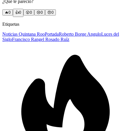
¿Qué te pareció?
🔥
0
👍
0
😲
0
😢
0
😠
0
Etiquetas
Noticias Quintana Roo
Portada
Roberto Borge Angulo
Luces del
Siglo
Francisco Rangel Rosado Ruíz