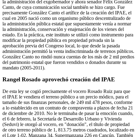
la administración del exgobernador y ahora senador Félix González
Canto, de cuya comunicación social también se hizo cargo. Fue
precisamente González Canto el artífice de la creación del IPAE, el
cual en 2005 nació como un organismo público descentralizado de
la administración pública estatal que supuestamente venía a normar
la administración, conservación y enajenación de los vienes del
estado. En la práctica, este instituto se utilizó como instrumento para
modificar la propiedad pública en propiedad privada sin la
aprobación previa del Congreso local, lo que desde la pasada
administración permitió la venta indiscriminada de terrenos públicos.
González Canto no rindió nunca cuentas de los más de 2 mil predios
del patrimonio estatal que fueron vendidos o donados durante su
mandato (2005-2011).
Rangel Rosado aprovechó creación del IPAE
De esta ley se cogió precisamente el vocero Rosado Ruiz para que
el IPAE le vendiera el terreno público a un precio módico, para el
tamaño de sus finanzas personales, de 249 mil 478 pesos, conforme
a lo establecido en un contrato de compraventa a plazos de fecha 21
de diciembre de 2010. No le terminaba de pasar la emoción cuando,
el 6 de febrero, la Secretaría de Desarrollo Urbano y Vivienda
(Seduvi) le otorgó al vocero, en "donación", el título de propiedad
de otro terreno público de 1, 813.75 metros cuadrados, localizado en
el Lote 1-02, Manzana 34, Supermanzana 226 en Cancún. También