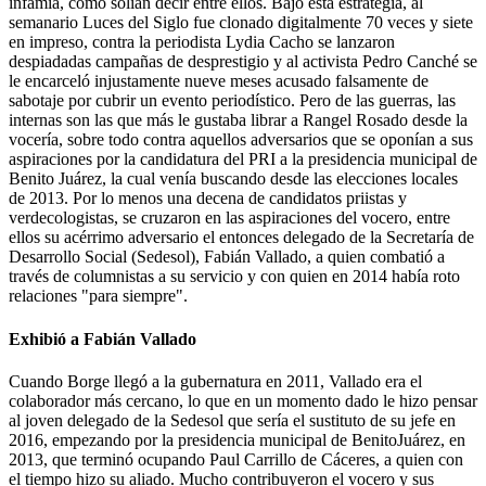
infamia, como solían decir entre ellos. Bajo esta estrategia, al
semanario Luces del Siglo fue clonado digitalmente 70 veces y siete
en impreso, contra la periodista Lydia Cacho se lanzaron
despiadadas campañas de desprestigio y al activista Pedro Canché se
le encarceló injustamente nueve meses acusado falsamente de
sabotaje por cubrir un evento periodístico. Pero de las guerras, las
internas son las que más le gustaba librar a Rangel Rosado desde la
vocería, sobre todo contra aquellos adversarios que se oponían a sus
aspiraciones por la candidatura del PRI a la presidencia municipal de
Benito Juárez, la cual venía buscando desde las elecciones locales
de 2013. Por lo menos una decena de candidatos priistas y
verdecologistas, se cruzaron en las aspiraciones del vocero, entre
ellos su acérrimo adversario el entonces delegado de la Secretaría de
Desarrollo Social (Sedesol), Fabián Vallado, a quien combatió a
través de columnistas a su servicio y con quien en 2014 había roto
relaciones "para siempre".
Exhibió a Fabián Vallado
Cuando Borge llegó a la gubernatura en 2011, Vallado era el
colaborador más cercano, lo que en un momento dado le hizo pensar
al joven delegado de la Sedesol que sería el sustituto de su jefe en
2016, empezando por la presidencia municipal de BenitoJuárez, en
2013, que terminó ocupando Paul Carrillo de Cáceres, a quien con
el tiempo hizo su aliado. Mucho contribuyeron el vocero y sus