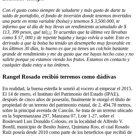
Con el gusto como siempre de saludarte y más gusto de darte tu
saldo de portafolio, el fondo de inversión donde tenemos invertidos
una parte en renta variable (bolsa) y tenemos $ 3,500.000, te
informo que al día de hoy llevas un rendimiento acumulado de $
113, 399 pesos, qué tal¡¡¡ Te acuerdas que la última vez llevabas
como $ 57, 000 y de repente bajaba y luego volvía a subir.
Esto es
derivado a que la bolsa ha tenido un desempeño muy favorable en
los últimos 30 días, lo bueno es que ya tienes un colchón bastante
grande de rendimiento y me da gusto que me hayas hecho caso y no
salirte porque ya estamos viendo los frutos.
Estamos en contacto y
cualquier duda estoy a tus órdenes.
Rangel Rosado recibió terrenos como dádivas
En realidad, la buena estrella le sonrió al vocero al empezar el 2015.
El 14 de enero, el Instituto del Patrimonio del Estado (IPAE),
después de cinco años de posesión, finalmente le otorgó el título de
propiedad de un terreno del patrimonio estatal, de 2, 494.78 metros,
sobre la principal avenida de Cancún. Se trata de un terreno ubicado
en la Supermanzana 297, Manzana 07, Lote 1-27, sobre el
Boulevard Luis Donaldo Colosio, en la localidad de Alfredo V.
Bonfil, municipio de Benito Juárez, Quintana Roo, el cual Rosado
Ruíz poseía desde 2010 como parte de los beneficios que recibió de