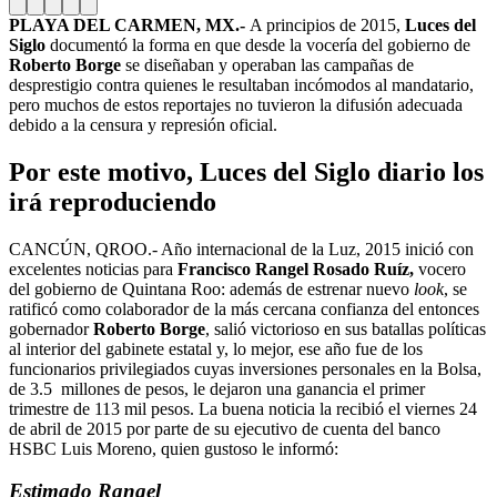
PLAYA DEL CARMEN, MX.-
A principios de 2015,
Luces del
Siglo
documentó la forma en que desde la vocería del gobierno de
Roberto Borge
se diseñaban y operaban las campañas de
desprestigio contra quienes le resultaban incómodos al mandatario,
pero muchos de estos reportajes no tuvieron la difusión adecuada
debido a la censura y represión oficial.
Por este motivo, Luces del Siglo diario los
irá reproduciendo
CANCÚN, QROO.- Año internacional de la Luz, 2015 inició con
excelentes noticias para
Francisco Rangel Rosado Ruíz,
vocero
del gobierno de Quintana Roo: además de estrenar nuevo
look
, se
ratificó como colaborador de la más cercana confianza del entonces
gobernador
Roberto Borge
, salió victorioso en sus batallas políticas
al interior del gabinete estatal y, lo mejor, ese año fue de los
funcionarios privilegiados cuyas inversiones personales en la Bolsa,
de 3.5 millones de pesos, le dejaron una ganancia el primer
trimestre de 113 mil pesos. La buena noticia la recibió el viernes 24
de abril de 2015 por parte de su ejecutivo de cuenta del banco
HSBC Luis Moreno, quien gustoso le informó:
Estimado Rangel