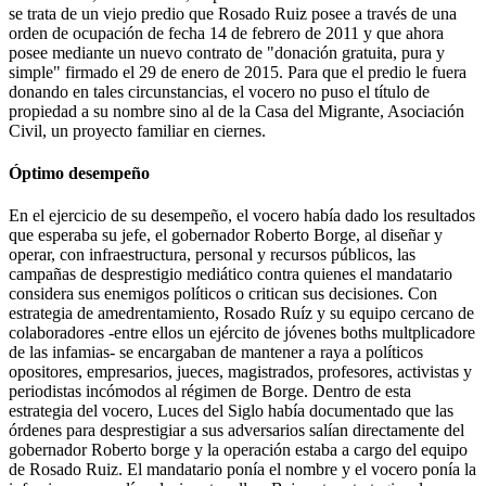
se trata de un viejo predio que Rosado Ruiz posee a través de una
orden de ocupación de fecha 14 de febrero de 2011 y que ahora
posee mediante un nuevo contrato de "donación gratuita, pura y
simple" firmado el 29 de enero de 2015. Para que el predio le fuera
donando en tales circunstancias, el vocero no puso el título de
propiedad a su nombre sino al de la Casa del Migrante, Asociación
Civil, un proyecto familiar en ciernes.
Óptimo desempeño
En el ejercicio de su desempeño, el vocero había dado los resultados
que esperaba su jefe, el gobernador Roberto Borge, al diseñar y
operar, con infraestructura, personal y recursos públicos, las
campañas de desprestigio mediático contra quienes el mandatario
considera sus enemigos políticos o critican sus decisiones. Con
estrategia de amedrentamiento, Rosado Ruíz y su equipo cercano de
colaboradores -entre ellos un ejército de jóvenes boths multplicadore
de las infamias- se encargaban de mantener a raya a políticos
opositores, empresarios, jueces, magistrados, profesores, activistas y
periodistas incómodos al régimen de Borge. Dentro de esta
estrategia del vocero, Luces del Siglo había documentado que las
órdenes para desprestigiar a sus adversarios salían directamente del
gobernador Roberto borge y la operación estaba a cargo del equipo
de Rosado Ruiz. El mandatario ponía el nombre y el vocero ponía la