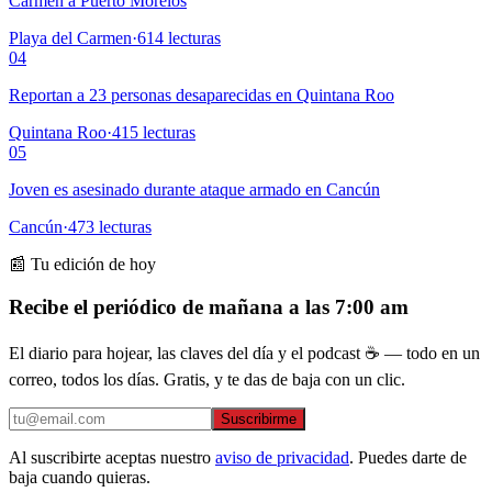
Carmen a Puerto Morelos
Playa del Carmen
·
614
lecturas
04
Reportan a 23 personas desaparecidas en Quintana Roo
Quintana Roo
·
415
lecturas
05
Joven es asesinado durante ataque armado en Cancún
Cancún
·
473
lecturas
📰 Tu edición de hoy
Recibe el periódico de mañana a las 7:00 am
El diario para hojear, las claves del día y el podcast ☕ — todo en un
correo, todos los días. Gratis, y te das de baja con un clic.
Suscribirme
Al suscribirte aceptas nuestro
aviso de privacidad
. Puedes darte de
baja cuando quieras.