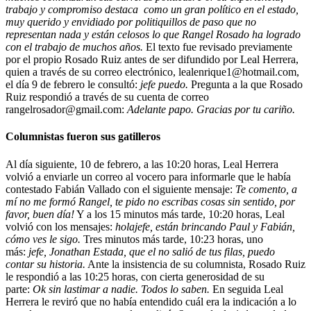
trabajo y compromiso destaca como un gran político en el estado,
muy querido y envidiado por politiquillos de paso que no
representan nada y están celosos lo que Rangel Rosado ha logrado
con el trabajo de muchos años.
El texto fue revisado previamente
por el propio Rosado Ruiz antes de ser difundido por Leal Herrera,
quien a través de su correo electrónico,
lealenrique1@hotmail.com
,
el día 9 de febrero le consultó:
jefe puedo.
Pregunta a la que Rosado
Ruiz respondió a través de su cuenta de correo
rangelrosador@gmail.com
:
Adelante papo. Gracias por tu cariño.
Columnistas fueron sus gatilleros
Al día siguiente, 10 de febrero, a las 10:20 horas, Leal Herrera
volvió a enviarle un correo al vocero para informarle que le había
contestado Fabián Vallado con el siguiente mensaje:
Te comento, a
mí no me formó Rangel, te pido no escribas cosas sin sentido, por
favor, buen día!
Y a los 15 minutos más tarde, 10:20 horas, Leal
volvió con los mensajes:
holajefe, están brincando Paul y Fabián,
cómo ves le sigo.
Tres minutos más tarde, 10:23 horas, uno
más:
jefe, Jonathan Estada, que el no salió de tus filas, puedo
contar su historia.
Ante la insistencia de su columnista, Rosado Ruiz
le respondió a las 10:25 horas, con cierta generosidad de su
parte:
Ok sin lastimar a nadie. Todos lo saben.
En seguida Leal
Herrera le reviró que no había entendido cuál era la indicación a lo