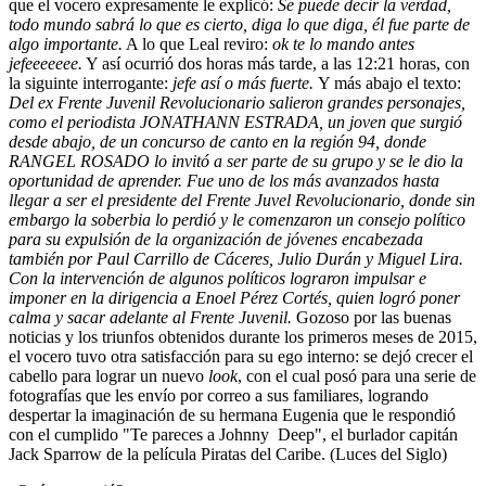
que el vocero expresamente le explicó:
Se puede decir la verdad,
todo mundo sabrá lo que es cierto, diga lo que diga, él fue parte de
algo importante.
A lo que Leal reviro:
ok te lo mando antes
jefeeeeeee.
Y así ocurrió dos horas más tarde, a las 12:21 horas, con
la siguinte interrogante:
jefe así o más fuerte.
Y más abajo el texto:
Del ex Frente Juvenil Revolucionario salieron grandes personajes,
como el periodista JONATHANN ESTRADA, un joven que surgió
desde abajo, de un concurso de canto en la región 94, donde
RANGEL ROSADO lo invitó a ser parte de su grupo y se le dio la
oportunidad de aprender. Fue uno de los más avanzados hasta
llegar a ser el presidente del Frente Juvel Revolucionario, donde sin
embargo la soberbia lo perdió y le comenzaron un consejo político
para su expulsión de la organización de jóvenes encabezada
también por Paul Carrillo de Cáceres, Julio Durán y Miguel Lira.
Con la intervención de algunos políticos lograron impulsar e
imponer en la dirigencia a Enoel Pérez Cortés, quien logró poner
calma y sacar adelante al Frente Juvenil.
Gozoso por las buenas
noticias y los triunfos obtenidos durante los primeros meses de 2015,
el vocero tuvo otra satisfacción para su ego interno: se dejó crecer el
cabello para lograr un nuevo
look
, con el cual posó para una serie de
fotografías que les envío por correo a sus familiares, logrando
despertar la imaginación de su hermana Eugenia que le respondió
con el cumplido "Te pareces a Johnny Deep", el burlador capitán
Jack Sparrow de la película Piratas del Caribe. (Luces del Siglo)