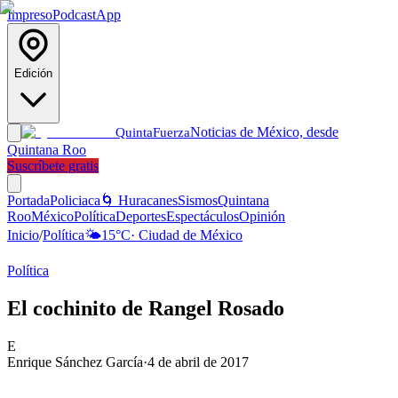
Impreso
Podcast
App
Edición
Noticias de México, desde
Quinta
Fuerza
Quintana Roo
Suscríbete gratis
Portada
Policiaca
🌀 Huracanes
Sismos
Quintana
Roo
México
Política
Deportes
Espectáculos
Opinión
Inicio
/
Política
🌤️
15
°C
·
Ciudad de México
Política
El cochinito de Rangel Rosado
E
Enrique Sánchez García
·
4 de abril de 2017