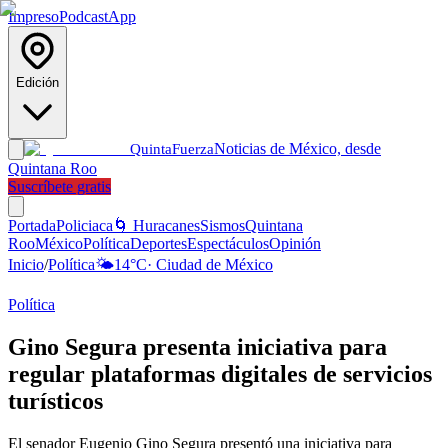
Impreso
Podcast
App
Edición
Noticias de México, desde
Quinta
Fuerza
Quintana Roo
Suscríbete gratis
Portada
Policiaca
🌀 Huracanes
Sismos
Quintana
Roo
México
Política
Deportes
Espectáculos
Opinión
Inicio
/
Política
🌤️
14
°C
·
Ciudad de México
Política
Gino Segura presenta iniciativa para
regular plataformas digitales de servicios
turísticos
El senador Eugenio Gino Segura presentó una iniciativa para