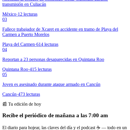
transmisión en Culiacán
México
·
12
lecturas
03
Fallece trabajador de Xcaret en accidente en tramo de Playa del
Carmen a Puerto Morelos
Playa del Carmen
·
614
lecturas
04
Reportan a 23 personas desaparecidas en Quintana Roo
Quintana Roo
·
415
lecturas
05
Joven es asesinado durante ataque armado en Cancún
Cancún
·
473
lecturas
📰 Tu edición de hoy
Recibe el periódico de mañana a las 7:00 am
El diario para hojear, las claves del día y el podcast ☕ — todo en un