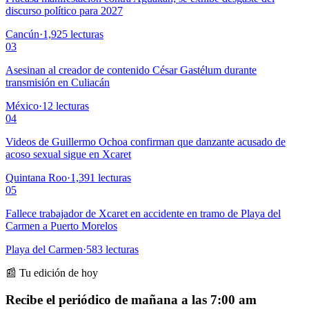
discurso político para 2027
Cancún
·
1,925
lecturas
03
Asesinan al creador de contenido César Gastélum durante
transmisión en Culiacán
México
·
12
lecturas
04
Videos de Guillermo Ochoa confirman que danzante acusado de
acoso sexual sigue en Xcaret
Quintana Roo
·
1,391
lecturas
05
Fallece trabajador de Xcaret en accidente en tramo de Playa del
Carmen a Puerto Morelos
Playa del Carmen
·
583
lecturas
📰 Tu edición de hoy
Recibe el periódico de mañana a las 7:00 am