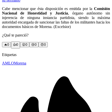
su hermano
Cabe mencionar que ésta disposición es emitida por la
Comisión
Nacional de Honestidad y Justicia
, órgano autónomo sin
injerencia de ninguna instancia partidista, siendo la máxima
autoridad encargada de sancionar las faltas de los militantes hacia los
documentos básicos de Morena. (Excelsior)
¿Qué te pareció?
🔥
0
👍
0
😲
0
😢
0
😠
0
Etiquetas
AMLO
Morena