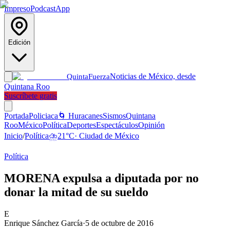
Impreso
Podcast
App
Edición
Noticias de México, desde
Quinta
Fuerza
Quintana Roo
Suscríbete gratis
Portada
Policiaca
🌀 Huracanes
Sismos
Quintana
Roo
México
Política
Deportes
Espectáculos
Opinión
Inicio
/
Política
⛈️
21
°C
·
Ciudad de México
Política
MORENA expulsa a diputada por no
donar la mitad de su sueldo
E
Enrique Sánchez García
·
5 de octubre de 2016