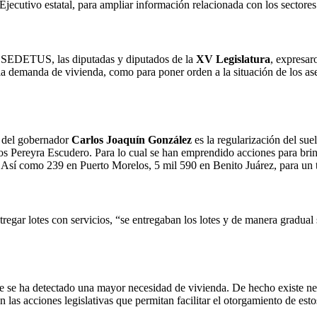
l Ejecutivo estatal, para ampliar información relacionada con los sector
de SEDETUS, las diputadas y diputados de la
XV Legislatura
, expresar
er la demanda de vivienda, como para poner orden a la situación de los as
s del gobernador
Carlos Joaquín González
es la regularización del sue
s Pereyra Escudero. Para lo cual se han emprendido acciones para brinda
Así como 239 en Puerto Morelos, 5 mil 590 en Benito Juárez, para un to
regar lotes con servicios, “se entregaban los lotes y de manera gradual 
e se ha detectado una mayor necesidad de vivienda. De hecho existe nec
n las acciones legislativas que permitan facilitar el otorgamiento de es