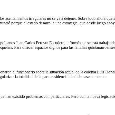
los asentamientos irregulares no se va a detener. Sobre todo ahora que s
ronunció porque el estado desarrolle una estrategia, que desde luego apo
olitanos Juan Carlos Pereyra Escudero, informó que se está trabajand
equeñas. Para ofrecer espacios dignos para las familias quintanarroens
tionaron al funcionario sobre la situación actual de la colonia Luis Do
larizar la totalidad de la parte residencial de dicho asentamiento.
que han existido problemas con particulares. Pero con la nueva legislaci