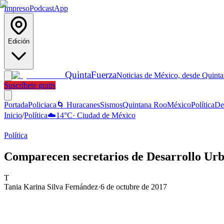
Impreso
Podcast
App
Edición
Quinta
Fuerza
Noticias de México, desde Quint
Suscríbete gratis
Portada
Policiaca
🌀 Huracanes
Sismos
Quintana Roo
México
Política
De
Inicio
/
Política
☁️
14
°C
·
Ciudad de México
Política
Comparecen secretarios de Desarrollo Urb
T
Tania Karina Silva Fernández
·
6 de octubre de 2017