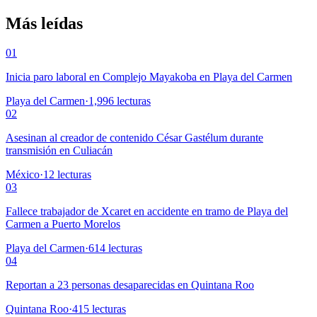
Más leídas
01
Inicia paro laboral en Complejo Mayakoba en Playa del Carmen
Playa del Carmen
·
1,996
lecturas
02
Asesinan al creador de contenido César Gastélum durante
transmisión en Culiacán
México
·
12
lecturas
03
Fallece trabajador de Xcaret en accidente en tramo de Playa del
Carmen a Puerto Morelos
Playa del Carmen
·
614
lecturas
04
Reportan a 23 personas desaparecidas en Quintana Roo
Quintana Roo
·
415
lecturas