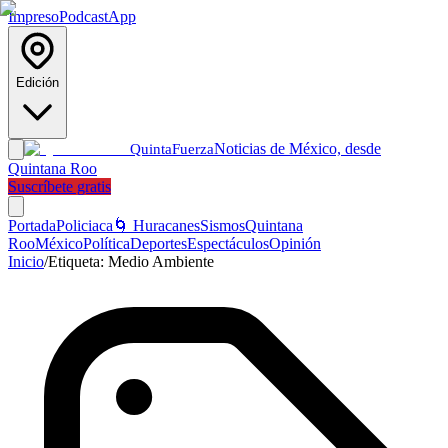
Impreso
Podcast
App
Edición
Noticias de México, desde
Quinta
Fuerza
Quintana Roo
Suscríbete gratis
Portada
Policiaca
🌀 Huracanes
Sismos
Quintana
Roo
México
Política
Deportes
Espectáculos
Opinión
Inicio
/
Etiqueta:
Medio Ambiente