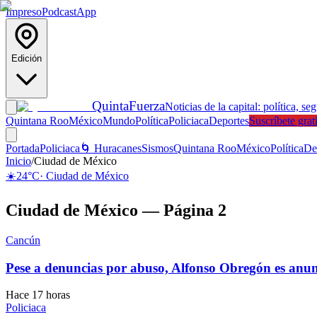
Impreso
Podcast
App
Edición
Quinta
Fuerza
Noticias de la capital: política
Quintana Roo
México
Mundo
Política
Policiaca
Deportes
Suscríbete grat
Portada
Policiaca
🌀 Huracanes
Sismos
Quintana Roo
México
Política
De
Inicio
/
Ciudad de México
☀️
24
°C
·
Ciudad de México
Ciudad de México — Página 2
Cancún
Pese a denuncias por abuso, Alfonso Obregón es anu
Hace 17 horas
Policiaca