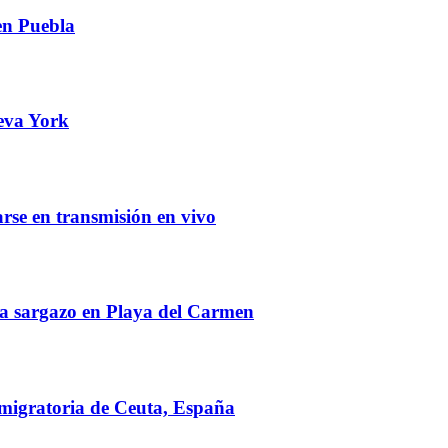
 en Puebla
eva York
arse en transmisión en vivo
tra sargazo en Playa del Carmen
s migratoria de Ceuta, España