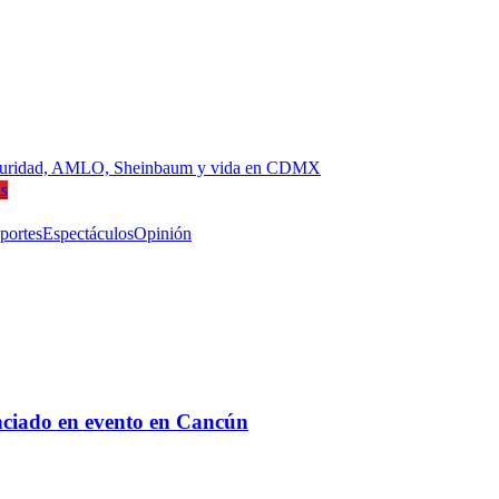
, seguridad, AMLO, Sheinbaum y vida en CDMX
is
portes
Espectáculos
Opinión
nciado en evento en Cancún