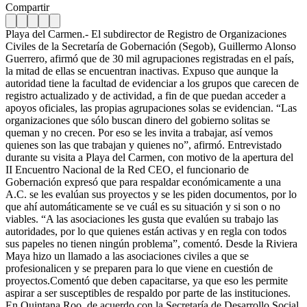
Compartir
Playa del Carmen.- El subdirector de Registro de Organizaciones
Civiles de la Secretaría de Gobernación (Segob), Guillermo Alonso
Guerrero, afirmó que de 30 mil agrupaciones registradas en el país,
la mitad de ellas se encuentran inactivas. Expuso que aunque la
autoridad tiene la facultad de evidenciar a los grupos que carecen de
registro actualizado y de actividad, a fin de que puedan acceder a
apoyos oficiales, las propias agrupaciones solas se evidencian. “Las
organizaciones que sólo buscan dinero del gobierno solitas se
queman y no crecen. Por eso se les invita a trabajar, así vemos
quienes son las que trabajan y quienes no”, afirmó. Entrevistado
durante su visita a Playa del Carmen, con motivo de la apertura del
II Encuentro Nacional de la Red CEO, el funcionario de
Gobernación expresó que para respaldar económicamente a una
A.C. se les evalúan sus proyectos y se les piden documentos, por lo
que ahí automáticamente se ve cuál es su situación y si son o no
viables. “A las asociaciones les gusta que evalúen su trabajo las
autoridades, por lo que quienes están activas y en regla con todos
sus papeles no tienen ningún problema”, comentó. Desde la Riviera
Maya hizo un llamado a las asociaciones civiles a que se
profesionalicen y se preparen para lo que viene en cuestión de
proyectos.Comentó que deben capacitarse, ya que eso les permite
aspirar a ser susceptibles de respaldo por parte de las instituciones.
En Quintana Roo, de acuerdo con la Secretaría de Desarrollo Social,