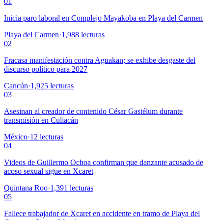
01
Inicia paro laboral en Complejo Mayakoba en Playa del Carmen
Playa del Carmen
·
1,988
lecturas
02
Fracasa manifestación contra Aguakan; se exhibe desgaste del
discurso político para 2027
Cancún
·
1,925
lecturas
03
Asesinan al creador de contenido César Gastélum durante
transmisión en Culiacán
México
·
12
lecturas
04
Videos de Guillermo Ochoa confirman que danzante acusado de
acoso sexual sigue en Xcaret
Quintana Roo
·
1,391
lecturas
05
Fallece trabajador de Xcaret en accidente en tramo de Playa del