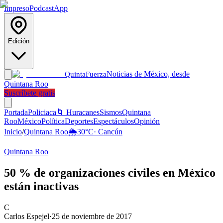
Impreso
Podcast
App
Edición
Noticias de México, desde
Quinta
Fuerza
Quintana Roo
Suscríbete gratis
Portada
Policiaca
🌀 Huracanes
Sismos
Quintana
Roo
México
Política
Deportes
Espectáculos
Opinión
Inicio
/
Quintana Roo
🌦️
30
°C
·
Cancún
Quintana Roo
50 % de organizaciones civiles en México
están inactivas
C
Carlos Espejel
·
25 de noviembre de 2017