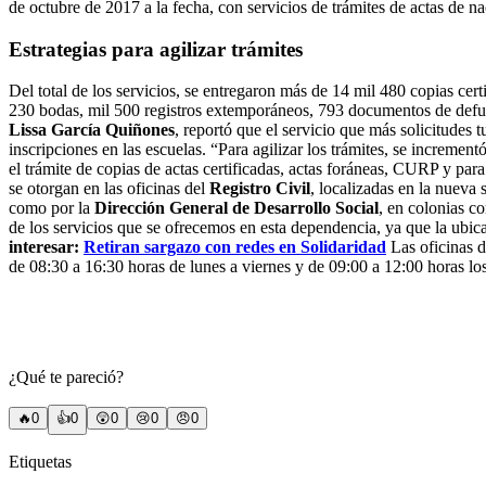
de octubre de 2017 a la fecha, con servicios de trámites de actas de na
Estrategias para agilizar trámites
Del total de los servicios, se entregaron más de 14 mil 480 copias cert
230 bodas, mil 500 registros extemporáneos, 793 documentos de defun
Lissa García Quiñones
, reportó que el servicio que más solicitudes 
inscripciones en las escuelas. “Para agilizar los trámites, se incremen
el trámite de copias de actas certificadas, actas foráneas, CURP y pa
se otorgan en las oficinas del
Registro Civil
, localizadas en la nueva
como por la
Dirección General de Desarrollo Social
, en colonias 
de los servicios que se ofrecemos en esta dependencia, ya que la ubi
interesar:
Retiran sargazo con redes en Solidaridad
Las oficinas 
de 08:30 a 16:30 horas de lunes a viernes y de 09:00 a 12:00 horas lo
¿Qué te pareció?
🔥
0
👍
0
😲
0
😢
0
😠
0
Etiquetas