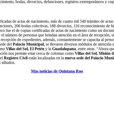
cimiento, bodas, divorcios, defunciones, registros extemporáneos y copias
ificadas de actas de nacimiento, más de cuatro mil 540 trámites de actas
ciones, 206 bodas colectivas, 188 divorcios, 116 reconocimiento de hi
tuvo fue el de copias certificadas de actas de nacimiento como un docum
tó el número de personas que brindan atención en el área de recepción, si
ra recepción de expedientes, además, constantemente se capacita al pers
 sede del
Palacio Municipal
, se llevaron diversos módulos de atención 
como
Villas del Sol, El Petén
y la
Guadalupana
, entre otras. “Ahora q
cación nos permite estar cerca de colonias como
Villas del Sol, Misión
del
Registro Civil
están localizadas en la
nueva sede del Palacio Muni
s sábados.
Más noticias de Quintana Roo