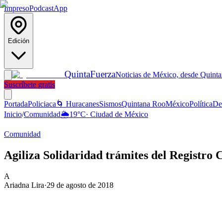
Impreso
Podcast
App
Edición
Quinta
Fuerza
Noticias de México, desde Quint
Suscríbete gratis
Portada
Policiaca
🌀 Huracanes
Sismos
Quintana Roo
México
Política
De
Inicio
/
Comunidad
🌦️
19
°C
·
Ciudad de México
Comunidad
Agiliza Solidaridad trámites del Registro C
A
Ariadna Lira
·
29 de agosto de 2018