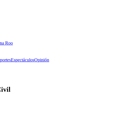
ana Roo
portes
Espectáculos
Opinión
ivil