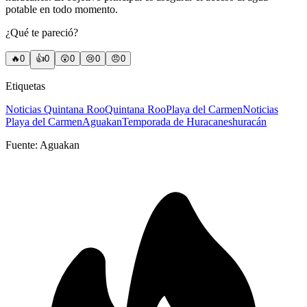
potable en todo momento.
¿Qué te pareció?
🔥
0
👍
0
😲
0
😢
0
😠
0
Etiquetas
Noticias Quintana Roo
Quintana Roo
Playa del Carmen
Noticias
Playa del Carmen
Aguakan
Temporada de Huracanes
huracán
Fuente:
Aguakan