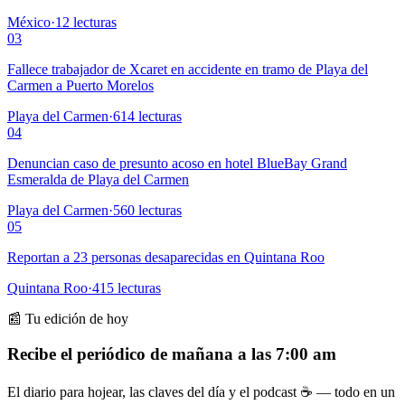
México
·
12
lecturas
03
Fallece trabajador de Xcaret en accidente en tramo de Playa del
Carmen a Puerto Morelos
Playa del Carmen
·
614
lecturas
04
Denuncian caso de presunto acoso en hotel BlueBay Grand
Esmeralda de Playa del Carmen
Playa del Carmen
·
560
lecturas
05
Reportan a 23 personas desaparecidas en Quintana Roo
Quintana Roo
·
415
lecturas
📰 Tu edición de hoy
Recibe el periódico de mañana a las 7:00 am
El diario para hojear, las claves del día y el podcast ☕ — todo en un