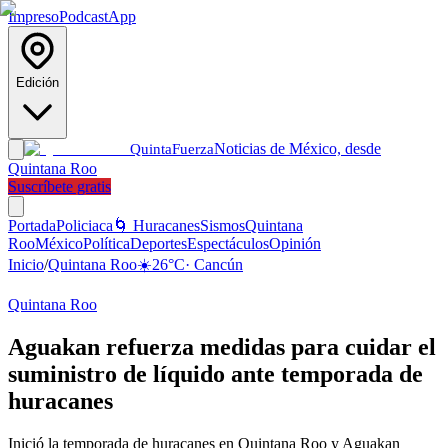
Impreso
Podcast
App
Edición
Noticias de México, desde
Quinta
Fuerza
Quintana Roo
Suscríbete gratis
Portada
Policiaca
🌀 Huracanes
Sismos
Quintana
Roo
México
Política
Deportes
Espectáculos
Opinión
Inicio
/
Quintana Roo
☀️
26
°C
·
Cancún
Quintana Roo
Aguakan refuerza medidas para cuidar el
suministro de líquido ante temporada de
huracanes
Inició la temporada de huracanes en Quintana Roo y Aguakan