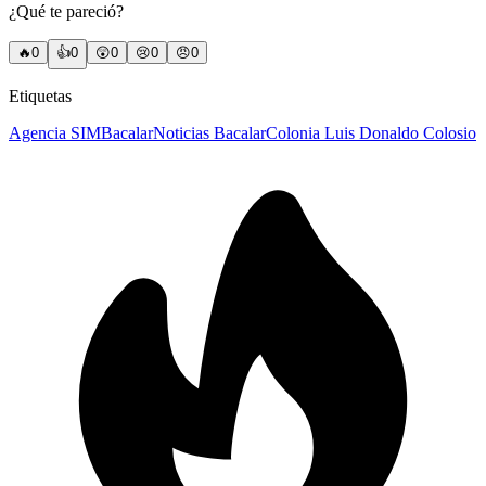
¿Qué te pareció?
🔥
0
👍
0
😲
0
😢
0
😠
0
Etiquetas
Agencia SIM
Bacalar
Noticias Bacalar
Colonia Luis Donaldo Colosio