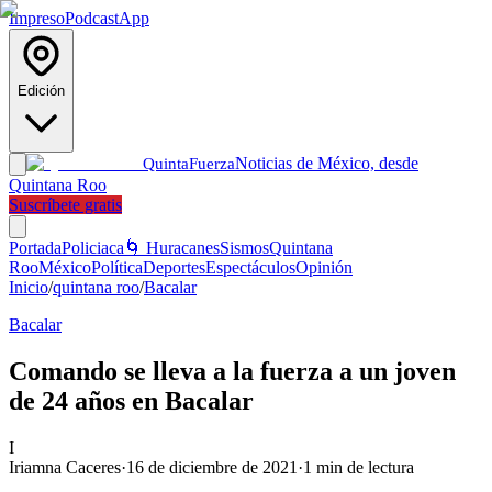
Impreso
Podcast
App
Edición
Noticias de México, desde
Quinta
Fuerza
Quintana Roo
Suscríbete gratis
Portada
Policiaca
🌀 Huracanes
Sismos
Quintana
Roo
México
Política
Deportes
Espectáculos
Opinión
Inicio
/
quintana roo
/
Bacalar
Bacalar
Comando se lleva a la fuerza a un joven
de 24 años en Bacalar
I
Iriamna Caceres
·
16 de diciembre de 2021
·
1
min de lectura