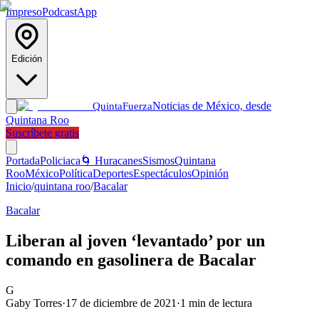
Impreso
Podcast
App
Edición
Noticias de México, desde
Quinta
Fuerza
Quintana Roo
Suscríbete gratis
Portada
Policiaca
🌀 Huracanes
Sismos
Quintana
Roo
México
Política
Deportes
Espectáculos
Opinión
Inicio
/
quintana roo
/
Bacalar
Bacalar
Liberan al joven ‘levantado’ por un
comando en gasolinera de Bacalar
G
Gaby Torres
·
17 de diciembre de 2021
·
1
min de lectura