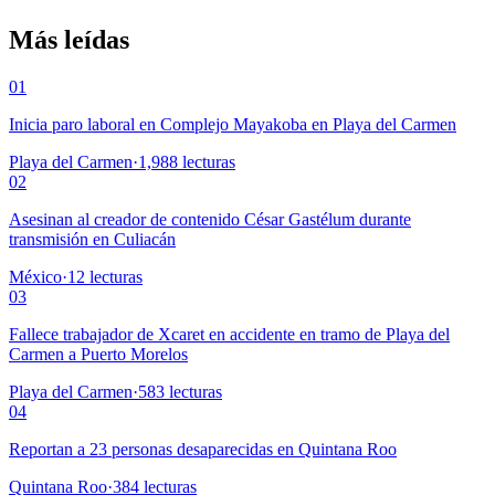
Más leídas
01
Inicia paro laboral en Complejo Mayakoba en Playa del Carmen
Playa del Carmen
·
1,988
lecturas
02
Asesinan al creador de contenido César Gastélum durante
transmisión en Culiacán
México
·
12
lecturas
03
Fallece trabajador de Xcaret en accidente en tramo de Playa del
Carmen a Puerto Morelos
Playa del Carmen
·
583
lecturas
04
Reportan a 23 personas desaparecidas en Quintana Roo
Quintana Roo
·
384
lecturas