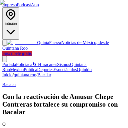
Impreso
Podcast
App
Edición
Noticias de México, desde
Quinta
Fuerza
Quintana Roo
Suscríbete gratis
Portada
Policiaca
🌀 Huracanes
Sismos
Quintana
Roo
México
Política
Deportes
Espectáculos
Opinión
Inicio
/
quintana roo
/
Bacalar
Bacalar
Con la reactivación de Amusur Chepe
Contreras fortalece su compromiso con
Bacalar
Q