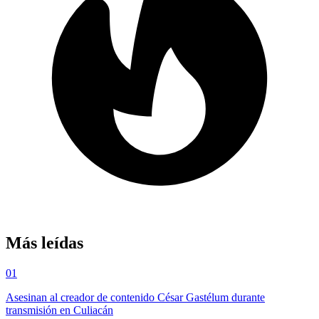
Más leídas
01
Asesinan al creador de contenido César Gastélum durante
transmisión en Culiacán