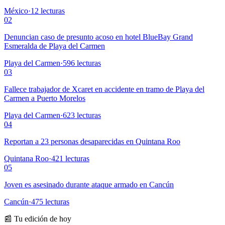
México
·
12
lecturas
02
Denuncian caso de presunto acoso en hotel BlueBay Grand
Esmeralda de Playa del Carmen
Playa del Carmen
·
596
lecturas
03
Fallece trabajador de Xcaret en accidente en tramo de Playa del
Carmen a Puerto Morelos
Playa del Carmen
·
623
lecturas
04
Reportan a 23 personas desaparecidas en Quintana Roo
Quintana Roo
·
421
lecturas
05
Joven es asesinado durante ataque armado en Cancún
Cancún
·
475
lecturas
📰 Tu edición de hoy