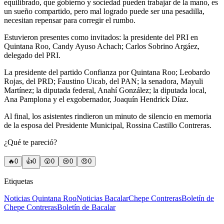
equilibrado, que gobierno y sociedad pueden trabajar de la mano, es
un sueño compartido, pero mal logrado puede ser una pesadilla,
necesitan repensar para corregir el rumbo.
Estuvieron presentes como invitados: la presidente del PRI en
Quintana Roo, Candy Ayuso Achach; Carlos Sobrino Argáez,
delegado del PRI.
La presidente del partido Confianza por Quintana Roo; Leobardo
Rojas, del PRD; Faustino Uicab, del PAN; la senadora, Mayuli
Martínez; la diputada federal, Anahí González; la diputada local,
Ana Pamplona y el exgobernador, Joaquín Hendrick Díaz.
Al final, los asistentes rindieron un minuto de silencio en memoria
de la esposa del Presidente Municipal, Rossina Castillo Contreras.
¿Qué te pareció?
🔥
0
👍
0
😲
0
😢
0
😠
0
Etiquetas
Noticias Quintana Roo
Noticias Bacalar
Chepe Contreras
Boletín de
Chepe Contreras
Boletín de Bacalar