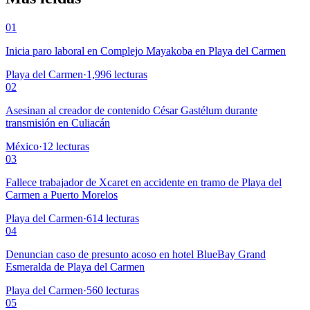
01
Inicia paro laboral en Complejo Mayakoba en Playa del Carmen
Playa del Carmen
·
1,996
lecturas
02
Asesinan al creador de contenido César Gastélum durante
transmisión en Culiacán
México
·
12
lecturas
03
Fallece trabajador de Xcaret en accidente en tramo de Playa del
Carmen a Puerto Morelos
Playa del Carmen
·
614
lecturas
04
Denuncian caso de presunto acoso en hotel BlueBay Grand
Esmeralda de Playa del Carmen
Playa del Carmen
·
560
lecturas
05