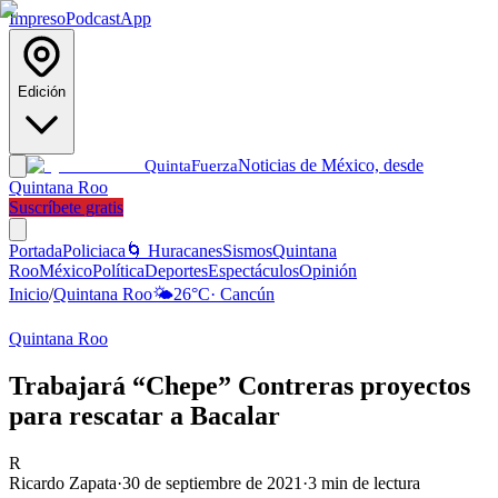
Impreso
Podcast
App
Edición
Noticias de México, desde
Quinta
Fuerza
Quintana Roo
Suscríbete gratis
Portada
Policiaca
🌀 Huracanes
Sismos
Quintana
Roo
México
Política
Deportes
Espectáculos
Opinión
Inicio
/
Quintana Roo
🌤️
26
°C
·
Cancún
Quintana Roo
Trabajará “Chepe” Contreras proyectos
para rescatar a Bacalar
R
Ricardo Zapata
·
30 de septiembre de 2021
·
3
min de lectura