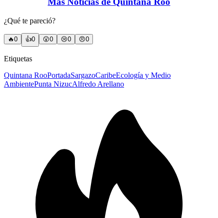
Más Noticias de Quintana Roo
¿Qué te pareció?
🔥
0
👍
0
😲
0
😢
0
😠
0
Etiquetas
Quintana Roo
Portada
Sargazo
Caribe
Ecología y Medio
Ambiente
Punta Nizuc
Alfredo Arellano