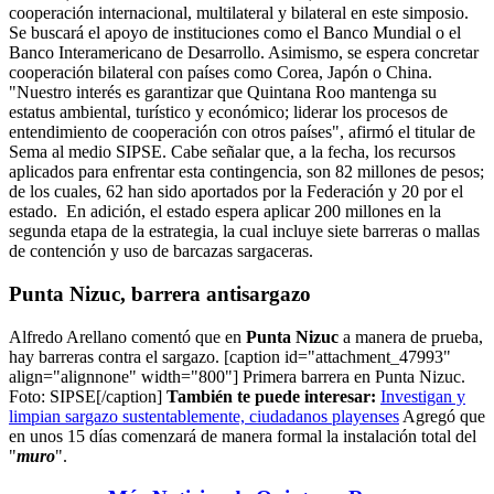
cooperación internacional, multilateral y bilateral en este simposio.
Se buscará el apoyo de instituciones como el Banco Mundial o el
Banco Interamericano de Desarrollo. Asimismo, se espera concretar
cooperación bilateral con países como Corea, Japón o China.
"Nuestro interés es garantizar que Quintana Roo mantenga su
estatus ambiental, turístico y económico; liderar los procesos de
entendimiento de cooperación con otros países", afirmó el titular de
Sema al medio SIPSE. Cabe señalar que, a la fecha, los recursos
aplicados para enfrentar esta contingencia, son 82 millones de pesos;
de los cuales, 62 han sido aportados por la Federación y 20 por el
estado.
En adición, el estado espera aplicar 200 millones en la
segunda etapa de la estrategia, la cual incluye siete barreras o mallas
de contención y uso de barcazas sargaceras.
Punta Nizuc, barrera antisargazo
Alfredo Arellano comentó que en
Punta Nizuc
a manera de prueba,
hay barreras contra el sargazo. [caption id="attachment_47993"
align="alignnone" width="800"]
Primera barrera en Punta Nizuc.
Foto: SIPSE[/caption]
También te puede interesar:
Investigan y
limpian sargazo sustentablemente, ciudadanos playenses
Agregó que
en unos 15 días comenzará de manera formal la instalación total del
"
muro
".