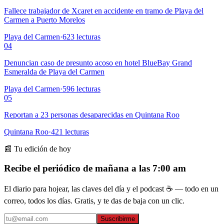
Fallece trabajador de Xcaret en accidente en tramo de Playa del
Carmen a Puerto Morelos
Playa del Carmen
·
623
lecturas
04
Denuncian caso de presunto acoso en hotel BlueBay Grand
Esmeralda de Playa del Carmen
Playa del Carmen
·
596
lecturas
05
Reportan a 23 personas desaparecidas en Quintana Roo
Quintana Roo
·
421
lecturas
📰 Tu edición de hoy
Recibe el periódico de mañana a las 7:00 am
El diario para hojear, las claves del día y el podcast ☕ — todo en un
correo, todos los días. Gratis, y te das de baja con un clic.
Suscribirme