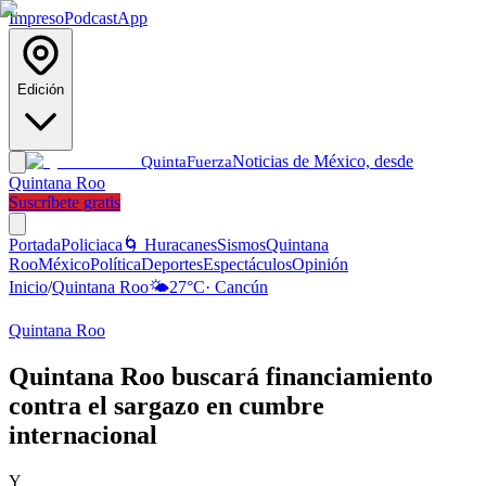
Impreso
Podcast
App
Edición
Noticias de México, desde
Quinta
Fuerza
Quintana Roo
Suscríbete gratis
Portada
Policiaca
🌀 Huracanes
Sismos
Quintana
Roo
México
Política
Deportes
Espectáculos
Opinión
Inicio
/
Quintana Roo
🌤️
27
°C
·
Cancún
Quintana Roo
Quintana Roo buscará financiamiento
contra el sargazo en cumbre
internacional
Y