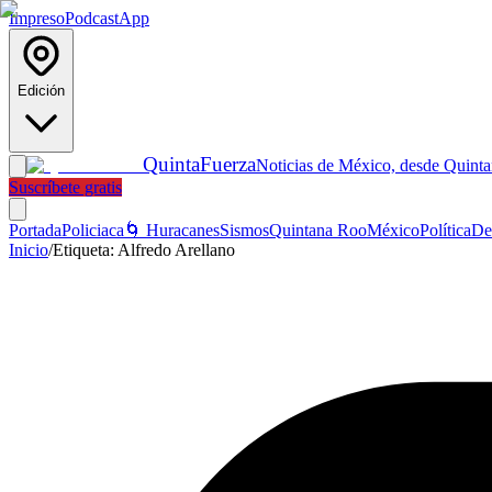
Impreso
Podcast
App
Edición
Quinta
Fuerza
Noticias de México, desde Quint
Suscríbete gratis
Portada
Policiaca
🌀 Huracanes
Sismos
Quintana Roo
México
Política
De
Inicio
/
Etiqueta:
Alfredo Arellano