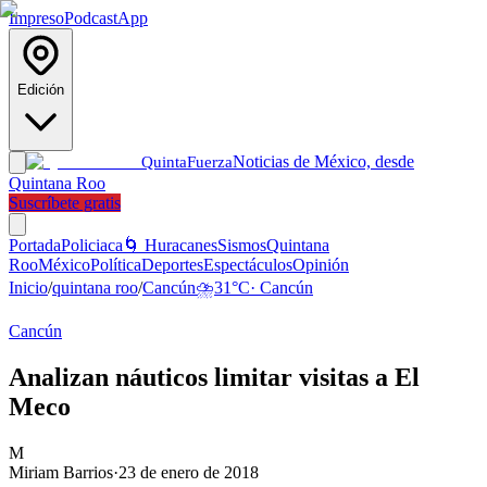
Impreso
Podcast
App
Edición
Noticias de México, desde
Quinta
Fuerza
Quintana Roo
Suscríbete gratis
Portada
Policiaca
🌀 Huracanes
Sismos
Quintana
Roo
México
Política
Deportes
Espectáculos
Opinión
Inicio
/
quintana roo
/
Cancún
⛈️
31
°C
·
Cancún
Cancún
Analizan náuticos limitar visitas a El
Meco
M
Miriam Barrios
·
23 de enero de 2018