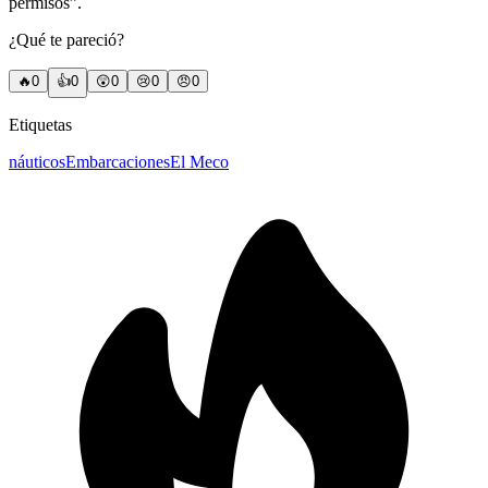
permisos”.
¿Qué te pareció?
🔥
0
👍
0
😲
0
😢
0
😠
0
Etiquetas
náuticos
Embarcaciones
El Meco