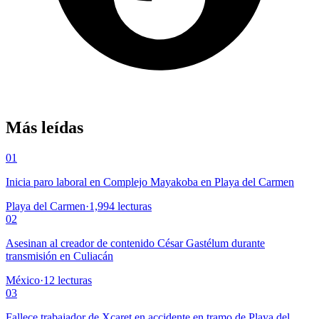
Más leídas
01
Inicia paro laboral en Complejo Mayakoba en Playa del Carmen
Playa del Carmen
·
1,994
lecturas
02
Asesinan al creador de contenido César Gastélum durante
transmisión en Culiacán
México
·
12
lecturas
03
Fallece trabajador de Xcaret en accidente en tramo de Playa del