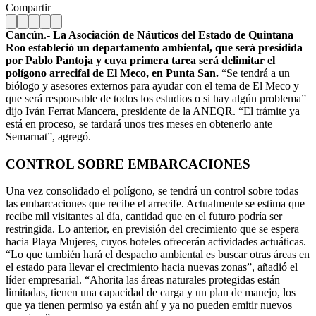
Compartir
Cancún
.-
La Asociación de Náuticos del Estado de Quintana
Roo estableció un departamento ambiental, que será presidida
por Pablo Pantoja y cuya primera tarea será delimitar el
polígono arrecifal de El Meco, en Punta San.
“Se tendrá a un
biólogo y asesores externos para ayudar con el tema de El Meco y
que será responsable de todos los estudios o si hay algún problema”
dijo Iván Ferrat Mancera, presidente de la ANEQR. “El trámite ya
está en proceso, se tardará unos tres meses en obtenerlo ante
Semarnat”, agregó.
CONTROL SOBRE EMBARCACIONES
Una vez consolidado el polígono, se tendrá un control sobre todas
las embarcaciones que recibe el arrecife. Actualmente se estima que
recibe mil visitantes al día, cantidad que en el futuro podría ser
restringida. Lo anterior, en previsión del crecimiento que se espera
hacia Playa Mujeres, cuyos hoteles ofrecerán actividades actuáticas.
“Lo que también hará el despacho ambiental es buscar otras áreas en
el estado para llevar el crecimiento hacia nuevas zonas”, añadió el
líder empresarial. “Ahorita las áreas naturales protegidas están
limitadas, tienen una capacidad de carga y un plan de manejo, los
que ya tienen permiso ya están ahí y ya no pueden emitir nuevos