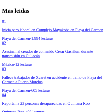
Más leídas
01
Inicia paro laboral en Complejo Mayakoba en Playa del Carmen
Playa del Carmen
·
1,994
lecturas
02
Asesinan al creador de contenido César Gastélum durante
transmisión en Culiacán
México
·
12
lecturas
03
Fallece trabajador de Xcaret en accidente en tramo de Playa del
Carmen a Puerto Morelos
Playa del Carmen
·
605
lecturas
04
Reportan a 23 personas desaparecidas en Quintana Roo
Quintana Roo
·
408
lecturas