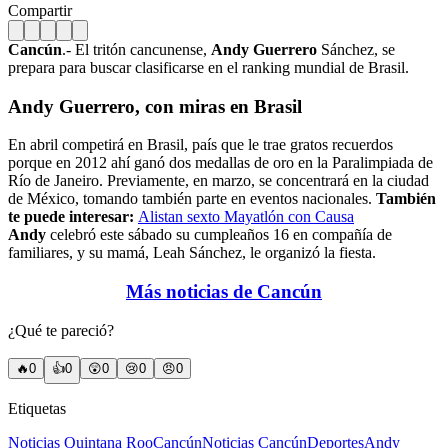
Compartir
Cancún
.- El tritón cancunense,
Andy Guerrero
Sánchez, se
prepara para buscar clasificarse en el ranking mundial de Brasil.
Andy Guerrero, con miras en Brasil
En abril competirá en Brasil, país que le trae gratos recuerdos
porque en 2012 ahí ganó dos medallas de oro en la Paralimpiada de
Río de Janeiro. Previamente, en marzo, se concentrará en la ciudad
de México, tomando también parte en eventos nacionales.
También
te puede interesar:
Alistan sexto Mayatlón con Causa
Andy
celebró este sábado su cumpleaños 16 en compañía de
familiares, y su mamá, Leah Sánchez, le organizó la fiesta.
Más noticias de Cancún
¿Qué te pareció?
🔥
0
👍
0
😲
0
😢
0
😠
0
Etiquetas
Noticias Quintana Roo
Cancún
Noticias Cancún
Deportes
Andy