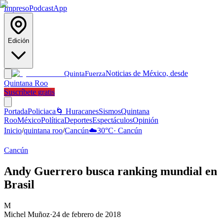
Impreso
Podcast
App
Edición
Noticias de México, desde
Quinta
Fuerza
Quintana Roo
Suscríbete gratis
Portada
Policiaca
🌀 Huracanes
Sismos
Quintana
Roo
México
Política
Deportes
Espectáculos
Opinión
Inicio
/
quintana roo
/
Cancún
☁️
30
°C
·
Cancún
Cancún
Andy Guerrero busca ranking mundial en
Brasil
M
Michel Muñoz
·
24 de febrero de 2018