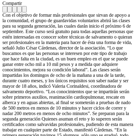
Compartir
Con el objetivo de formar más profesionales que sirvan de apoyo a
la comunidad, el grupo de guardavidas voluntarios abrirá las clases
para su segunda generación, las cuales darán inicio el próximo 6 de
septiembre. Este curso será gratuito para todas aquellas personas que
estén interesadas en conocer sobre técnicas de salvamento o quieran
ser profesionales en la materia para hacer de ésta una forma de vida,
señaló Julio César Cárdenas, director de la asociación. “Lo que
buscamos es que las personas se interesen por este tipo de trabajo
que hace falta en la ciudad, es un buen empleo en el que se puede
ganar entre ocho mil a 10 mil pesos y a medida que adquiere
conocimientos, mejora su condición laboral”. Las clases serán
impartidas los domingos de ocho de la mañana a una de la tarde,
durante cuatro meses, y los únicos requisitos son saber nadar y ser
mayor de 18 años, indicó Valeria Corinaldesi, coordinadora de
salvamento deportivo. “Los conocimientos que se impartirán serán
sobre primeros auxilios, reanimación cardiopulmonar, rescate en
alberca y en aguas abiertas, al final se someterán a pruebas de nado
de 500 metros en menos de 10 minutos y hacer ciclos de correr y
nadar 200 metros en menos de ocho minutos”. Se preparan para la
segunda generación Quienes asuman el reto y lo superen serán
certificados como salvavidas profesionales, pudiendo de esta manera
trabajar en cualquier parte de Estado, manifestó Cárdenas. “En la
primera generación tuvimos 15 alumnos, sólo uno se graduó, todo