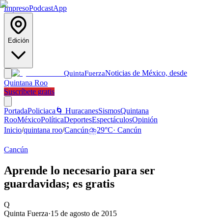
Impreso
Podcast
App
Edición
Noticias de México, desde
Quinta
Fuerza
Quintana Roo
Suscríbete gratis
Portada
Policiaca
🌀 Huracanes
Sismos
Quintana
Roo
México
Política
Deportes
Espectáculos
Opinión
Inicio
/
quintana roo
/
Cancún
⛈️
29
°C
·
Cancún
Cancún
Aprende lo necesario para ser
guardavidas; es gratis
Q
Quinta Fuerza
·
15 de agosto de 2015