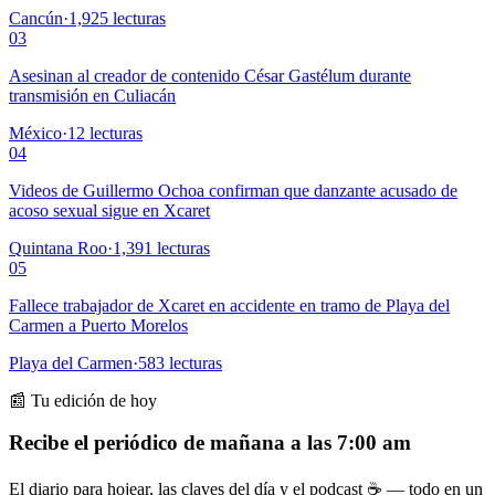
Cancún
·
1,925
lecturas
03
Asesinan al creador de contenido César Gastélum durante
transmisión en Culiacán
México
·
12
lecturas
04
Videos de Guillermo Ochoa confirman que danzante acusado de
acoso sexual sigue en Xcaret
Quintana Roo
·
1,391
lecturas
05
Fallece trabajador de Xcaret en accidente en tramo de Playa del
Carmen a Puerto Morelos
Playa del Carmen
·
583
lecturas
📰 Tu edición de hoy
Recibe el periódico de mañana a las 7:00 am
El diario para hojear, las claves del día y el podcast ☕ — todo en un