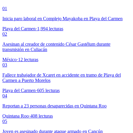
01
Inicia paro laboral en Complejo Mayakoba en Playa del Carmen
Playa del Carmen
·
1,994
lecturas
02
Asesinan al creador de contenido César Gastélum durante
transmisión en Culiacán
México
·
12
lecturas
03
Fallece trabajador de Xcaret en accidente en tramo de Playa del
Carmen a Puerto Morelos
Playa del Carmen
·
605
lecturas
04
Reportan a 23 personas desaparecidas en Quintana Roo
Quintana Roo
·
408
lecturas
05
Joven es asesinado durante ataque armado en Cancún