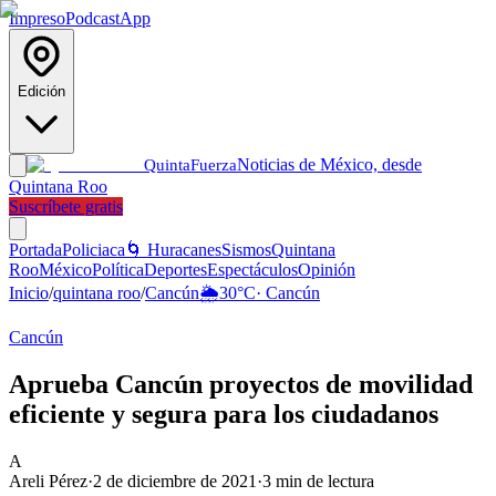
Impreso
Podcast
App
Edición
Noticias de México, desde
Quinta
Fuerza
Quintana Roo
Suscríbete gratis
Portada
Policiaca
🌀 Huracanes
Sismos
Quintana
Roo
México
Política
Deportes
Espectáculos
Opinión
Inicio
/
quintana roo
/
Cancún
🌦️
30
°C
·
Cancún
Cancún
Aprueba Cancún proyectos de movilidad
eficiente y segura para los ciudadanos
A
Areli Pérez
·
2 de diciembre de 2021
·
3
min de lectura