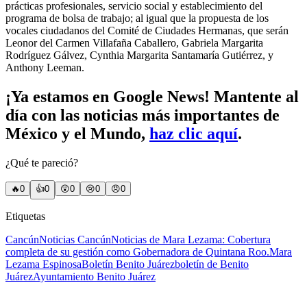
prácticas profesionales, servicio social y establecimiento del
programa de bolsa de trabajo; al igual que la propuesta de los
vocales ciudadanos del Comité de Ciudades Hermanas, que serán
Leonor del Carmen Villafaña Caballero, Gabriela Margarita
Rodríguez Gálvez, Cynthia Margarita Santamaría Gutiérrez, y
Anthony Leeman.
¡Ya estamos en Google News! Mantente al
día con las noticias más importantes de
México y el Mundo,
haz clic aquí
.
¿Qué te pareció?
🔥
0
👍
0
😲
0
😢
0
😠
0
Etiquetas
Cancún
Noticias Cancún
Noticias de Mara Lezama: Cobertura
completa de su gestión como Gobernadora de Quintana Roo.
Mara
Lezama Espinosa
Boletín Benito Juárez
boletín de Benito
Juárez
Ayuntamiento Benito Juárez