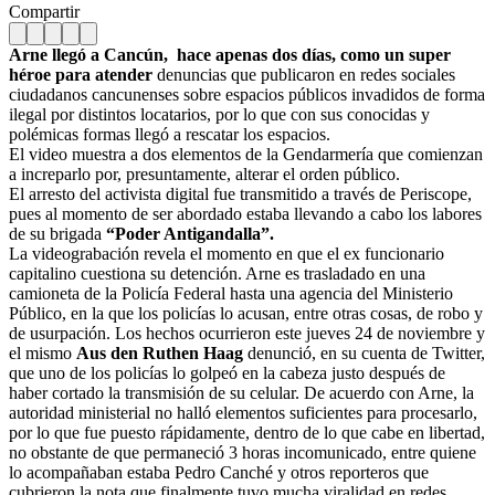
Compartir
Arne llegó a Cancún, hace apenas dos días, como un super
héroe para atender
denuncias que publicaron en redes sociales
ciudadanos cancunenses sobre espacios públicos invadidos de forma
ilegal por distintos locatarios, por lo que con sus conocidas y
polémicas formas llegó a rescatar los espacios.
El video muestra a dos elementos de la Gendarmería que comienzan
a increparlo por, presuntamente, alterar el orden público.
El arresto del activista digital fue transmitido a través de Periscope,
pues al momento de ser abordado estaba llevando a cabo los labores
de su brigada
“Poder Antigandalla”.
La videograbación revela el momento en que el ex funcionario
capitalino cuestiona su detención. Arne es trasladado en una
camioneta de la Policía Federal hasta una agencia del Ministerio
Público, en la que los policías lo acusan, entre otras cosas, de robo y
de usurpación. Los hechos ocurrieron este jueves 24 de noviembre y
el mismo
Aus den Ruthen Haag
denunció, en su cuenta de Twitter,
que uno de los policías lo golpeó en la cabeza justo después de
haber cortado la transmisión de su celular. De acuerdo con Arne, la
autoridad ministerial no halló elementos suficientes para procesarlo,
por lo que fue puesto rápidamente, dentro de lo que cabe en libertad,
no obstante de que permaneció 3 horas incomunicado, entre quiene
lo acompañaban estaba Pedro Canché y otros reporteros que
cubrieron la nota que finalmente tuvo mucha viralidad en redes