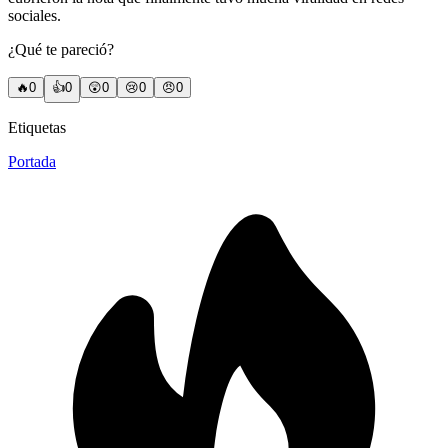
sociales.
¿Qué te pareció?
🔥
0
👍
0
😲
0
😢
0
😠
0
Etiquetas
Portada