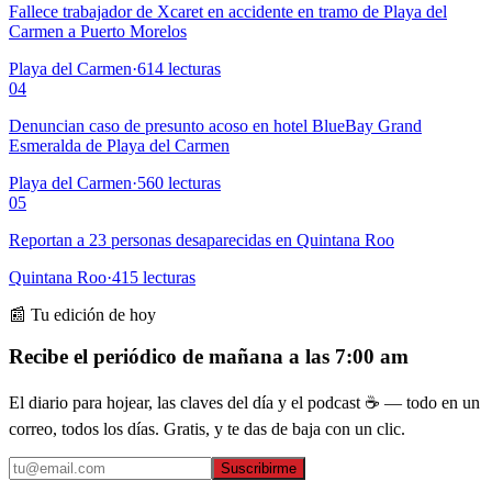
Fallece trabajador de Xcaret en accidente en tramo de Playa del
Carmen a Puerto Morelos
Playa del Carmen
·
614
lecturas
04
Denuncian caso de presunto acoso en hotel BlueBay Grand
Esmeralda de Playa del Carmen
Playa del Carmen
·
560
lecturas
05
Reportan a 23 personas desaparecidas en Quintana Roo
Quintana Roo
·
415
lecturas
📰 Tu edición de hoy
Recibe el periódico de mañana a las 7:00 am
El diario para hojear, las claves del día y el podcast ☕ — todo en un
correo, todos los días. Gratis, y te das de baja con un clic.
Suscribirme