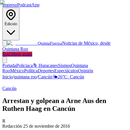
Impreso
Podcast
App
Edición
Noticias de México, desde
Quinta
Fuerza
Quintana Roo
Suscríbete gratis
Portada
Policiaca
🌀 Huracanes
Sismos
Quintana
Roo
México
Política
Deportes
Espectáculos
Opinión
Inicio
/
quintana roo
/
Cancún
🌤️
26
°C
·
Cancún
Cancún
Arrestan y golpean a Arne Aus den
Ruthen Haag en Cancún
R
Redacción
·
25 de noviembre de 2016