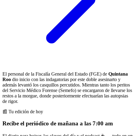
El personal de la Fiscalía General del Estado (FGE) de
Quintana
Roo
dio inicio con las indagatorias por este doble asesinarto y
además levantó los casquillos percutidos. Mientras tanto los peritos
del Servicio Médico Forense (Semefo) se encargaron de llevarse los
restos a la morgue, donde posteriormente efectuarían las autopsias
de rigor.
📰 Tu edición de hoy
Recibe el periódico de mañana a las 7:00 am
El diario para hojear, las claves del día y el podcast ☕ — todo en un