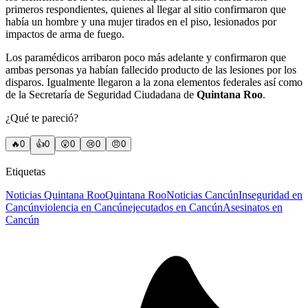
primeros respondientes, quienes al llegar al sitio confirmaron que
había un hombre y una mujer tirados en el piso, lesionados por
impactos de arma de fuego.
Los paramédicos arribaron poco más adelante y confirmaron que
ambas personas ya habían fallecido producto de las lesiones por los
disparos. Igualmente llegaron a la zona elementos federales así como
de la Secretaría de Seguridad Ciudadana de
Quintana Roo
.
¿Qué te pareció?
🔥
0
👍
0
😲
0
😢
0
😠
0
Etiquetas
Noticias Quintana Roo
Quintana Roo
Noticias Cancún
Inseguridad en
Cancún
violencia en Cancún
ejecutados en Cancún
Asesinatos en
Cancún