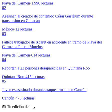
Playa del Carmen
·
1,996
lecturas
02
Asesinan al creador de contenido César Gastélum durante
transmisión en Culiacán
México
·
12
lecturas
03
Fallece trabajador de Xcaret en accidente en tramo de Playa del
Carmen a Puerto Morelos
Playa del Carmen
·
614
lecturas
04
Reportan a 23 personas desaparecidas en Quintana Roo
Quintana Roo
·
415
lecturas
05
Joven es asesinado durante ataque armado en Cancún
Cancún
·
473
lecturas
📰 Tu edición de hoy