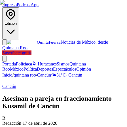
Impreso
Podcast
App
Edición
Noticias de México, desde
Quinta
Fuerza
Quintana Roo
Suscríbete gratis
Portada
Policiaca
🌀 Huracanes
Sismos
Quintana
Roo
México
Política
Deportes
Espectáculos
Opinión
Inicio
/
quintana roo
/
Cancún
🌤️
31
°C
·
Cancún
Cancún
Asesinan a pareja en fraccionamiento
Kusamil de Cancún
R
Redacción
·
17 de abril de 2026