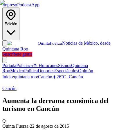
Impreso
Podcast
App
Edición
Noticias de México, desde
Quinta
Fuerza
Quintana Roo
Suscríbete gratis
Portada
Policiaca
🌀 Huracanes
Sismos
Quintana
Roo
México
Política
Deportes
Espectáculos
Opinión
Inicio
/
quintana roo
/
Cancún
☀️
26
°C
·
Cancún
Cancún
Aumenta la derrama económica del
turismo en Cancún
Q
Quinta Fuerza
·
22 de agosto de 2015