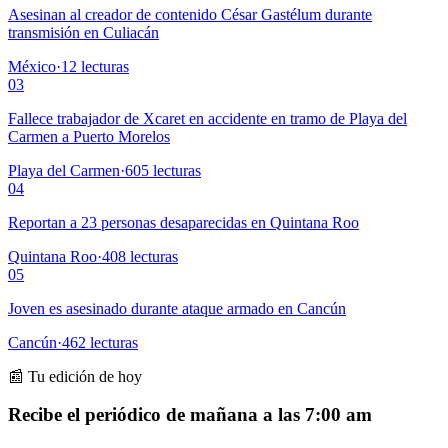
Asesinan al creador de contenido César Gastélum durante
transmisión en Culiacán
México
·
12
lecturas
03
Fallece trabajador de Xcaret en accidente en tramo de Playa del
Carmen a Puerto Morelos
Playa del Carmen
·
605
lecturas
04
Reportan a 23 personas desaparecidas en Quintana Roo
Quintana Roo
·
408
lecturas
05
Joven es asesinado durante ataque armado en Cancún
Cancún
·
462
lecturas
📰 Tu edición de hoy
Recibe el periódico de mañana a las 7:00 am