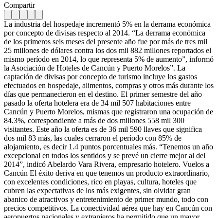
Compartir
La industria del hospedaje incrementó 5% en la derrama económica
por concepto de divisas respecto al 2014. “La derrama económica
de los primeros seis meses del presente año fue por más de tres mil
25 millones de dólares contra los dos mil 882 millones reportados el
mismo período en 2014, lo que representa 5% de aumento”, informó
la Asociación de Hoteles de Cancún y Puerto Morelos”. La
captación de divisas por concepto de turismo incluye los gastos
efectuados en hospedaje, alimentos, compras y otros más durante los
días que permanecieron en el destino. El primer semestre del año
pasado la oferta hotelera era de 34 mil 507 habitaciones entre
Cancún y Puerto Morelos, mismas que registraron una ocupación de
84.3%, correspondiente a más de dos millones 558 mil 300
visitantes. Este año la oferta es de 36 mil 590 llaves que significa
dos mil 83 más, las cuales cerraron el período con 85% de
alojamiento, es decir 1.4 puntos porcentuales más. “Tenemos un año
excepcional en todos los sentidos y se prevé un cierre mejor al del
2014”, indicó Abelardo Vara Rivera, empresario hotelero. Vuelos a
Cancún El éxito deriva en que tenemos un producto extraordinario,
con excelentes condiciones, rico en playas, cultura, hoteles que
cubren las expectativas de los más exigentes, sin olvidar gran
abanico de atractivos y entretenimiento de primer mundo, todo con
precios competitivos. La conectividad aérea que hay en Cancún con
aeropuertos nacionales y extranjeros ha permitido que un mayor