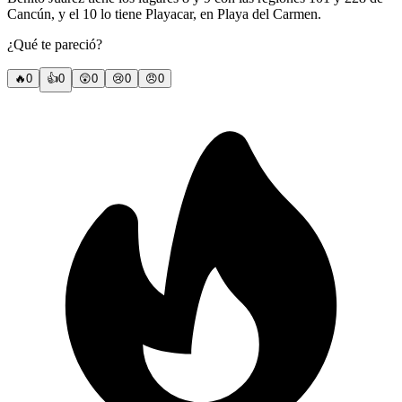
Cancún, y el 10 lo tiene Playacar, en Playa del Carmen.
¿Qué te pareció?
🔥
0
👍
0
😲
0
😢
0
😠
0