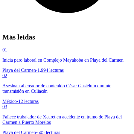
Más leídas
01
Inicia paro laboral en Complejo Mayakoba en Playa del Carmen
Playa del Carmen
·
1,994
lecturas
02
Asesinan al creador de contenido César Gastélum durante
transmisión en Culiacán
México
·
12
lecturas
03
Fallece trabajador de Xcaret en accidente en tramo de Playa del
Carmen a Puerto Morelos
Playa del Carmen
·
605
lecturas