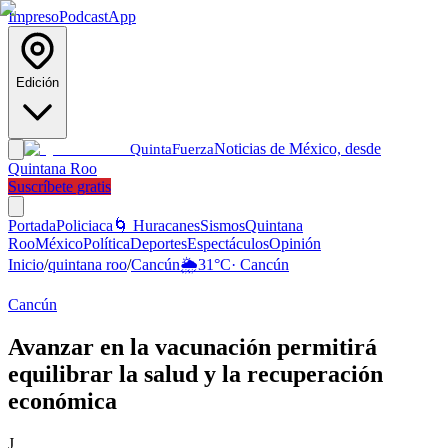
Impreso
Podcast
App
Edición
Noticias de México, desde
Quinta
Fuerza
Quintana Roo
Suscríbete gratis
Portada
Policiaca
🌀 Huracanes
Sismos
Quintana
Roo
México
Política
Deportes
Espectáculos
Opinión
Inicio
/
quintana roo
/
Cancún
🌦️
31
°C
·
Cancún
Cancún
Avanzar en la vacunación permitirá
equilibrar la salud y la recuperación
económica
J