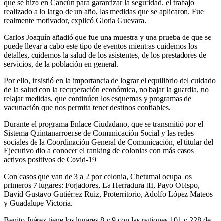
que se hizo en Cancún para garantizar la seguridad, el trabajo
realizado a lo largo de un año, las medidas que se aplicaron. Fue
realmente motivador, explicó Gloria Guevara.
Carlos Joaquín añadió que fue una muestra y una prueba de que se
puede llevar a cabo este tipo de eventos mientras cuidemos los
detalles, cuidemos la salud de los asistentes, de los prestadores de
servicios, de la población en general.
Por ello, insistió en la importancia de lograr el equilibrio del cuidado
de la salud con la recuperación económica, no bajar la guardia, no
relajar medidas, que continúen los esquemas y programas de
vacunación que nos permita tener destinos confiables.
Durante el programa Enlace Ciudadano, que se transmitió por el
Sistema Quintanarroense de Comunicación Social y las redes
sociales de la Coordinación General de Comunicación, el titular del
Ejecutivo dio a conocer el ranking de colonias con más casos
activos positivos de Covid-19
Con casos que van de 3 a 2 por colonia, Chetumal ocupa los
primeros 7 lugares: Forjadores, La Herradura III, Payo Obispo,
David Gustavo Gutiérrez Ruiz, Proterritorio, Adolfo López Mateos
y Guadalupe Victoria.
Benito Juárez tiene los lugares 8 y 9 con las regiones 101 y 228 de