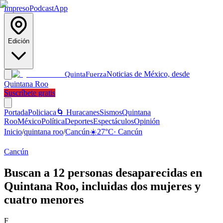
Impreso
Podcast
App
Edición
Noticias de México, desde
Quinta
Fuerza
Quintana Roo
Suscríbete gratis
Portada
Policiaca
🌀 Huracanes
Sismos
Quintana
Roo
México
Política
Deportes
Espectáculos
Opinión
Inicio
/
quintana roo
/
Cancún
☀️
27
°C
·
Cancún
Cancún
Buscan a 12 personas desaparecidas en
Quintana Roo, incluidas dos mujeres y
cuatro menores
F