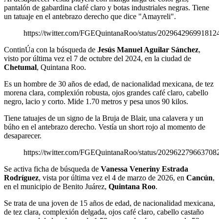
pantalón de gabardina clafé claro y botas industriales negras. Tiene
un tatuaje en el antebrazo derecho que dice "Amayreli".
https://twitter.com/FGEQuintanaRoo/status/202964296991812
ContinÚa con la búsqueda de
Jesús Manuel Aguilar Sánchez
,
visto por última vez el 7 de octubre del 2024, en la ciudad de
Chetumal
, Quintana Roo.
Es un hombre de 30 años de edad, de nacionalidad mexicana, de tez
morena clara, complexión robusta, ojos grandes café claro, cabello
negro, lacio y corto. Mide 1.70 metros y pesa unos 90 kilos.
Tiene tatuajes de un signo de la Bruja de Blair, una calavera y un
búho en el antebrazo derecho. Vestía un short rojo al momento de
desaparecer.
https://twitter.com/FGEQuintanaRoo/status/202962279663708
Se activa ficha de búsqueda de
Vanessa Veneriny Estrada
Rodríguez
, vista por última vez el 4 de marzo de 2026, en
Cancún
,
en el municipio de Benito Juárez,
Quintana Roo
.
Se trata de una joven de 15 años de edad, de nacionalidad mexicana,
de tez clara, complexión delgada, ojos café claro, cabello castaño