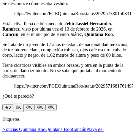
Se desconoce cómo estaba vestido.
https://twitter.com/FGEQuintanaRoo/status/202957380150831
Está activa ficha de búsqueda de
Jehú Jassiel Hernández
Ramírez
, visto por última vez el 13 de febrero de 2026, en
Cancún
, en el municipio de Benito Juárez,
Quintana Roo
.
Se trata de un joven de 17 años de edad, de nacionalidad mexicana,
de tez morena clara, complexión robusta, ojos café oscuro, cabello
corto, lacio y negro, de 1.62 metros de altura y peso de 60 kilos.
Tiene cicatrices visibles en ambos brazos, y otra en la punta de la
nariz, del lado izquierdo. No se sabe qué portaba al momento de
desaparecer.
https://twitter.com/FGEQuintanaRoo/status/202957168176149
¿Qué te pareció?
🔥
0
👍
0
😲
0
😢
0
😠
0
Etiquetas
Noticias Quintana Roo
Quintana Roo
Cancún
Playa del