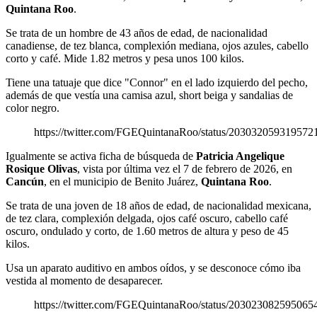
Quintana Roo
.
Se trata de un hombre de 43 años de edad, de nacionalidad
canadiense, de tez blanca, complexión mediana, ojos azules, cabello
corto y café. Mide 1.82 metros y pesa unos 100 kilos.
Tiene una tatuaje que dice "Connor" en el lado izquierdo del pecho,
además de que vestía una camisa azul, short beiga y sandalias de
color negro.
https://twitter.com/FGEQuintanaRoo/status/203032059319572
Igualmente se activa ficha de búsqueda de
Patricia Angelique
Rosique Olivas
, vista por última vez el 7 de febrero de 2026, en
Cancún
, en el municipio de Benito Juárez,
Quintana Roo
.
Se trata de una joven de 18 años de edad, de nacionalidad mexicana,
de tez clara, complexión delgada, ojos café oscuro, cabello café
oscuro, ondulado y corto, de 1.60 metros de altura y peso de 45
kilos.
Usa un aparato auditivo en ambos oídos, y se desconoce cómo iba
vestida al momento de desaparecer.
https://twitter.com/FGEQuintanaRoo/status/203023082595065