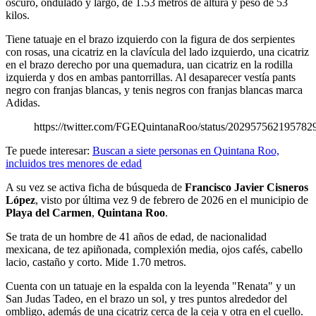
oscuro, ondulado y largo, de 1.53 metros de altura y peso de 53
kilos.
Tiene tatuaje en el brazo izquierdo con la figura de dos serpientes
con rosas, una cicatriz en la clavícula del lado izquierdo, una cicatriz
en el brazo derecho por una quemadura, uan cicatriz en la rodilla
izquierda y dos en ambas pantorrillas. Al desaparecer vestía pants
negro con franjas blancas, y tenis negros con franjas blancas marca
Adidas.
https://twitter.com/FGEQuintanaRoo/status/202957562195782
Te puede interesar:
Buscan a siete personas en Quintana Roo,
incluidos tres menores de edad
A su vez se activa ficha de búsqueda de
Francisco Javier Cisneros
López
, visto por última vez 9 de febrero de 2026 en el municipio de
Playa del Carmen
,
Quintana Roo
.
Se trata de un hombre de 41 años de edad, de nacionalidad
mexicana, de tez apiñonada, complexión media, ojos cafés, cabello
lacio, castaño y corto. Mide 1.70 metros.
Cuenta con un tatuaje en la espalda con la leyenda "Renata" y un
San Judas Tadeo, en el brazo un sol, y tres puntos alrededor del
ombligo, además de una cicatriz cerca de la ceja y otra en el cuello.