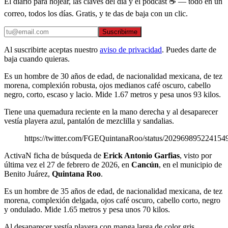
El diario para hojear, las claves del día y el podcast ☕ — todo en un
correo, todos los días. Gratis, y te das de baja con un clic.
Suscribirme
Al suscribirte aceptas nuestro
aviso de privacidad
. Puedes darte de
baja cuando quieras.
Es un hombre de 30 años de edad, de nacionalidad mexicana, de tez
morena, complexión robusta, ojos medianos café oscuro, cabello
negro, corto, escaso y lacio. Mide 1.67 metros y pesa unos 93 kilos.
Tiene una quemadura reciente en la mano derecha y al desaparecer
vestía playera azul, pantalón de mezclilla y sandalias.
https://twitter.com/FGEQuintanaRoo/status/202969895224154
ActivaN ficha de búsqueda de
Erick Antonio Garfias
, visto por
última vez el 27 de febrero de 2026, en
Cancún
, en el municipio de
Benito Juárez,
Quintana Roo
.
Es un hombre de 35 años de edad, de nacionalidad mexicana, de tez
morena, complexión delgada, ojos café oscuro, cabello corto, negro
y ondulado. Mide 1.65 metros y pesa unos 70 kilos.
Al desaparecer vestía playera con manga larga de color gris,