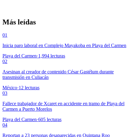
Más leídas
01
Inicia paro laboral en Complejo Mayakoba en Playa del Carmen
Playa del Carmen
·
1,994
lecturas
02
Asesinan al creador de contenido César Gastélum durante
transmisión en Culiacán
México
·
12
lecturas
03
Fallece trabajador de Xcaret en accidente en tramo de Playa del
Carmen a Puerto Morelos
Playa del Carmen
·
605
lecturas
04
Reportan a 23 personas desaparecidas en Quintana Roo