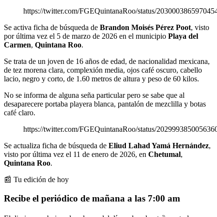
https://twitter.com/FGEQuintanaRoo/status/203000386597045
Se activa ficha de búsqueda de
Brandon Moisés Pérez Poot
, visto
por última vez el 5 de marzo de 2026 en el municipio
Playa del
Carmen
,
Quintana Roo
.
Se trata de un joven de 16 años de edad, de nacionalidad mexicana,
de tez morena clara, complexión media, ojos café oscuro, cabello
lacio, negro y corto, de 1.60 metros de altura y peso de 60 kilos.
No se informa de alguna seña particular pero se sabe que al
desaparecere portaba playera blanca, pantalón de mezclilla y botas
café claro.
https://twitter.com/FGEQuintanaRoo/status/202999385005636
Se actualiza ficha de búsqueda de
Eliud Lahad Yamá Hernández
,
visto por última vez el 11 de enero de 2026, en
Chetumal
,
Quintana Roo
.
📰 Tu edición de hoy
Recibe el periódico de mañana a las 7:00 am