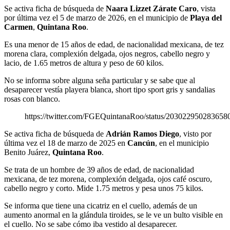
Se activa ficha de búsqueda de
Naara Lizzet Zárate Caro
, vista
por última vez el 5 de marzo de 2026, en el municipio de
Playa del
Carmen
,
Quintana Roo
.
Es una menor de 15 años de edad, de nacionalidad mexicana, de tez
morena clara, complexión delgada, ojos negros, cabello negro y
lacio, de 1.65 metros de altura y peso de 60 kilos.
No se informa sobre alguna seña particular y se sabe que al
desaparecer vestía playera blanca, short tipo sport gris y sandalias
rosas con blanco.
https://twitter.com/FGEQuintanaRoo/status/203022950283658
Se activa ficha de búsqueda de
Adrián Ramos Diego
, visto por
última vez el 18 de marzo de 2025 en
Cancún
, en el municipio
Benito Juárez,
Quintana Roo
.
Se trata de un hombre de 39 años de edad, de nacionalidad
mexicana, de tez morena, complexión delgada, ojos café oscuro,
cabello negro y corto. Mide 1.75 metros y pesa unos 75 kilos.
Se informa que tiene una cicatriz en el cuello, además de un
aumento anormal en la glándula tiroides, se le ve un bulto visible en
el cuello. No se sabe cómo iba vestido al desaparecer.