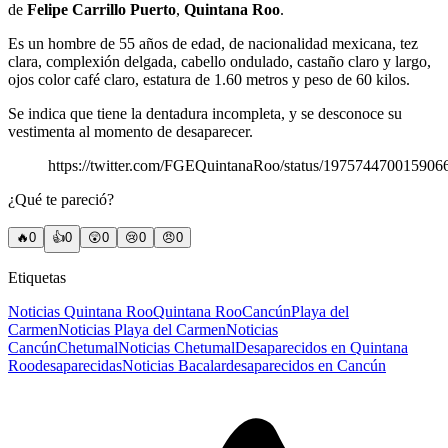
de
Felipe Carrillo Puerto
,
Quintana Roo
.
Es un hombre de 55 años de edad, de nacionalidad mexicana, tez
clara, complexión delgada, cabello ondulado, castaño claro y largo,
ojos color café claro, estatura de 1.60 metros y peso de 60 kilos.
Se indica que tiene la dentadura incompleta, y se desconoce su
vestimenta al momento de desaparecer.
https://twitter.com/FGEQuintanaRoo/status/197574470015906
¿Qué te pareció?
🔥
0
👍
0
😲
0
😢
0
😠
0
Etiquetas
Noticias Quintana Roo
Quintana Roo
Cancún
Playa del
Carmen
Noticias Playa del Carmen
Noticias
Cancún
Chetumal
Noticias Chetumal
Desaparecidos en Quintana
Roo
desaparecidas
Noticias Bacalar
desaparecidos en Cancún