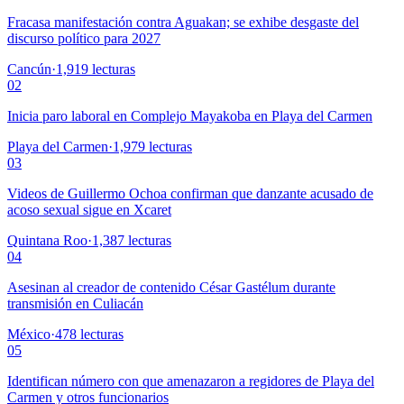
Fracasa manifestación contra Aguakan; se exhibe desgaste del
discurso político para 2027
Cancún
·
1,919
lecturas
02
Inicia paro laboral en Complejo Mayakoba en Playa del Carmen
Playa del Carmen
·
1,979
lecturas
03
Videos de Guillermo Ochoa confirman que danzante acusado de
acoso sexual sigue en Xcaret
Quintana Roo
·
1,387
lecturas
04
Asesinan al creador de contenido César Gastélum durante
transmisión en Culiacán
México
·
478
lecturas
05
Identifican número con que amenazaron a regidores de Playa del
Carmen y otros funcionarios