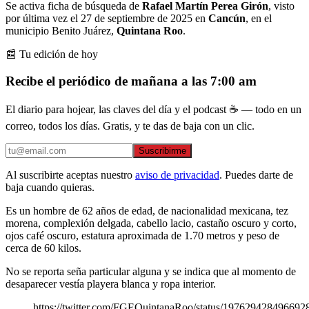
Se activa ficha de búsqueda de
Rafael Martín Perea Girón
, visto
por última vez el 27 de septiembre de 2025 en
Cancún
, en el
municipio Benito Juárez,
Quintana Roo
.
📰 Tu edición de hoy
Recibe el periódico de mañana a las 7:00 am
El diario para hojear, las claves del día y el podcast ☕ — todo en un
correo, todos los días. Gratis, y te das de baja con un clic.
Suscribirme
Al suscribirte aceptas nuestro
aviso de privacidad
. Puedes darte de
baja cuando quieras.
Es un hombre de 62 años de edad, de nacionalidad mexicana, tez
morena, complexión delgada, cabello lacio, castaño oscuro y corto,
ojos café oscuro, estatura aproximada de 1.70 metros y peso de
cerca de 60 kilos.
No se reporta seña particular alguna y se indica que al momento de
desaparecer vestía playera blanca y ropa interior.
https://twitter.com/FGEQuintanaRoo/status/197629428496692