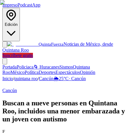
Impreso
Podcast
App
Edición
Noticias de México, desde
Quinta
Fuerza
Quintana Roo
Suscríbete gratis
Portada
Policiaca
🌀 Huracanes
Sismos
Quintana
Roo
México
Política
Deportes
Espectáculos
Opinión
Inicio
/
quintana roo
/
Cancún
🌦️
25
°C
·
Cancún
Cancún
Buscan a nueve personas en Quintana
Roo, incluidos una menor embarazada y
un joven con autismo
F