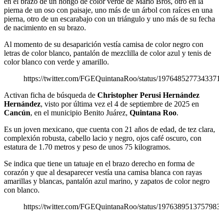
en el brazo de un hongo de color verde de Mario Bros, otro en la
pierna de un oso con paisaje, uno más de un árbol con raíces en una
pierna, otro de un escarabajo con un triángulo y uno más de su fecha
de nacimiento en su brazo.
Al momento de su desaparición vestía camisa de color negro con
letras de color blanco, pantalón de mezclilla de color azul y tenis de
color blanco con verde y amarillo.
https://twitter.com/FGEQuintanaRoo/status/197648527734337
Activan ficha de búsqueda de
Christopher Perusi Hernández
Hernández
, visto por última vez el 4 de septiembre de 2025 en
Cancún
, en el municipio Benito Juárez,
Quintana Roo
.
Es un joven mexicano, que cuenta con 21 años de edad, de tez clara,
complexión robusta, cabello lacio y negro, ojos café oscuro, con
estatura de 1.70 metros y peso de unos 75 kilogramos.
Se indica que tiene un tatuaje en el brazo derecho en forma de
corazón y que al desaparecer vestía una camisa blanca con rayas
amarillas y blancas, pantalón azul marino, y zapatos de color negro
con blanco.
https://twitter.com/FGEQuintanaRoo/status/197638951375798