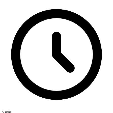
5
min