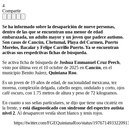
4
Compartir
Se ha informado sobre la desaparición de nueve personas,
dentro de las que se encuentran una menor de edad
embarazada, un adulto mayor y un joven que padece autismo.
Son casos de Cancún, Chetumal, Playa del Carmen, Puerto
Morelos, Bacalar y Felipe Carrillo Puerto. Ya se encuentran
activas sus respedctivas fichas de búsqueda.
Se activa ficha de búsqueda de
Joshua Emmanuel Cruz Peech
,
visto por última vez el 10 octubre de 2025 en
Cancún
, en el
municipio Benito Juárez,
Quintana Roo
.
Es un joven de 19 años de edad, de nacionalidad mexicana, tez
morena, complexión delgada, cabello negro, ondulado y corto, ojos
café oscuro, con 1.75 metros de altura y peso de 72 kilogramos.
En cuanto a sus señas particulares, se dijo que tiene una cicatriz en
la frente, y
está diagnosticado con síndrome del espectro autista
nivel 2
. Al desaparecer vestía short blanco y tenis rojos.
https://twitter.com/FGEQuintanaRoo/status/197671493322091