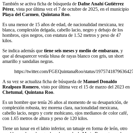
También se activa ficha de búsqueda de
Dafne Anahí Gutiérrez
Pérez
, vista por última vez el 7 de octubre de 2025, en el municipio
Playa del Carmen
,
Quintana Roo
.
Es una menor de 15 años de edad, de nacionalidad mexicana, tez
blanca, complexión delgada, cabello lacio, negro y debajo de los
hombros, ojos negros, con estatura de 1.52 metros y peso de 47
kilos.
Se indica además que
tiene seis meses y medio de embarazo
, y
que al desaparecer vestía blusa de rayas blanco con gris, un short
amarillo y sandalias negras.
https://twitter.com/FGEQuintanaRoo/status/197574187963642
A su vez se actualiza ficha de búsqueda de
Manuel Donaldo
Realpozo Romero
, visto por última vez el 15 de marzo del 2023 en
Chetumal
,
Quintana Roo
.
Es un hombre que tenía 26 años al momento de su desaparición, de
complexión robusta, tez morena clara, nacionalidad mexicana,
cabello lacio, negro y corte mohicano, ojos medianos de color café,
con 1.65 metros de altura y peso de 120 kilos.
Tiene un lunar en el labio inferior, un tatuaje en forma de león, otro