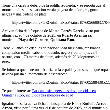
Tiene una cicatriz debajo de la rodilla izquierda, y se reporta que al
momento de su desaparición vestía playera de color gris, gorra
negras y una cadena de plata.
https://twitter.com/FGEQuintanaRoo/status/197605660032784
Activan ficha de búsqueda de
Mateo Cortés García
, visto por
última vez el 4 de octubre de 2025, en
Puerto Aventuras
,
municipio
Playa del Carmen
,
Quintana Roo
.
Tiene 29 años de edad, es de nacionalidad mexicana, tez blanca,
complexión media, cabello ondulado, negro y corto, ojos café
oscuro, con 1.70 metros de altura, además de 70 kilogramos de
peso.
Se informa que tiene una cicatriz en la espalda y no se sabe qué ropa
llevaba puesta al momento de desaparecer.
https://twitter.com/FGEQuintanaRoo/status/197605588438522
Te puede interesar:
Buscan a siete personas desaparecidas en
Quintana Roo, incluidos tres menores de edad
Igualmente se la activa ficha de búsqueda de
Elbar Rodolfo Arceo
Arceo
, visto por última vez el 6 de octubre de 2025, en el municipio