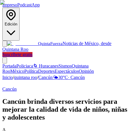
Impreso
Podcast
App
Edición
Noticias de México, desde
Quinta
Fuerza
Quintana Roo
Suscríbete gratis
Portada
Policiaca
🌀 Huracanes
Sismos
Quintana
Roo
México
Política
Deportes
Espectáculos
Opinión
Inicio
/
quintana roo
/
Cancún
🌤️
30
°C
·
Cancún
Cancún
Cancún brinda diversos servicios para
mejorar la calidad de vida de niños, niñas
y adolescentes
A