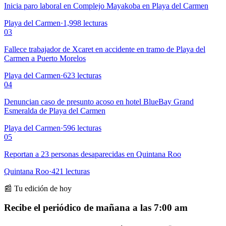
Inicia paro laboral en Complejo Mayakoba en Playa del Carmen
Playa del Carmen
·
1,998
lecturas
03
Fallece trabajador de Xcaret en accidente en tramo de Playa del
Carmen a Puerto Morelos
Playa del Carmen
·
623
lecturas
04
Denuncian caso de presunto acoso en hotel BlueBay Grand
Esmeralda de Playa del Carmen
Playa del Carmen
·
596
lecturas
05
Reportan a 23 personas desaparecidas en Quintana Roo
Quintana Roo
·
421
lecturas
📰 Tu edición de hoy
Recibe el periódico de mañana a las 7:00 am