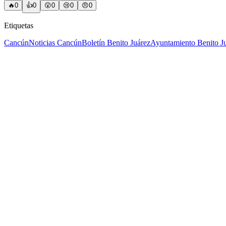
🔥
0
👍
0
😲
0
😢
0
😠
0
Etiquetas
Cancún
Noticias Cancún
Boletín Benito Juárez
Ayuntamiento Benito J