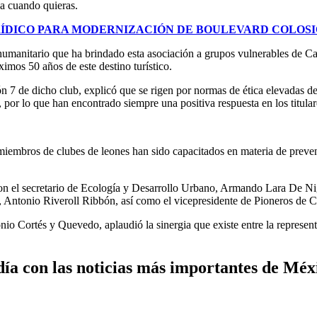
ja cuando quieras.
ÍDICO PARA MODERNIZACIÓN DE BOULEVARD COLOSI
manitario que ha brindado esta asociación a grupos vulnerables de Canc
ximos 50 años de este destino turístico.
7 de dicho club, explicó que se rigen por normas de ética elevadas de 
 por lo que han encontrado siempre una positiva respuesta en los titula
 miembros de clubes de leones han sido capacitados en materia de preven
on el secretario de Ecología y Desarrollo Urbano, Armando Lara De Nigri
il, Antonio Riveroll Ribbón, así como el vicepresidente de Pioneros d
nio Cortés y Quevedo, aplaudió la sinergia que existe entre la repres
ía con las noticias más importantes de Mé