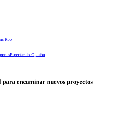
ana Roo
portes
Espectáculos
Opinión
il para encaminar nuevos proyectos