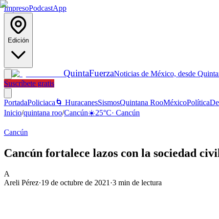
Impreso
Podcast
App
Edición
Quinta
Fuerza
Noticias de México, desde Quint
Suscríbete gratis
Portada
Policiaca
🌀 Huracanes
Sismos
Quintana Roo
México
Política
De
Inicio
/
quintana roo
/
Cancún
☀️
25
°C
·
Cancún
Cancún
Cancún fortalece lazos con la sociedad civ
A
Areli Pérez
·
19 de octubre de 2021
·
3
min de lectura