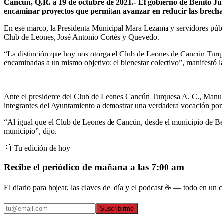
Cancún, Q.R. a 19 de octubre de 2021.- El gobierno de Benito Juá
encaminar proyectos que permitan avanzar en reducir las brecha
En ese marco, la Presidenta Municipal Mara Lezama y servidores públ
Club de Leones, José Antonio Cortés y Quevedo.
“La distinción que hoy nos otorga el Club de Leones de Cancún Turque
encaminadas a un mismo objetivo: el bienestar colectivo”, manifestó
Ante el presidente del Club de Leones Cancún Turquesa A. C., Manuel 
integrantes del Ayuntamiento a demostrar una verdadera vocación por s
“Al igual que el Club de Leones de Cancún, desde el municipio de Be
municipio”, dijo.
📰 Tu edición de hoy
Recibe el periódico de mañana a las 7:00 am
El diario para hojear, las claves del día y el podcast ☕ — todo en un co
Suscribirme