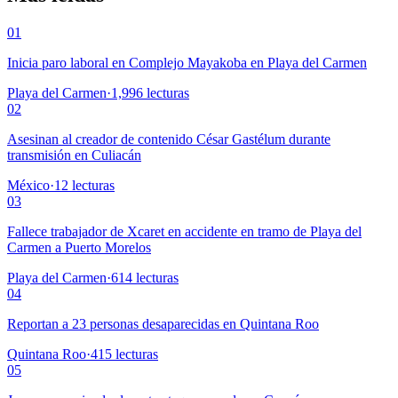
01
Inicia paro laboral en Complejo Mayakoba en Playa del Carmen
Playa del Carmen
·
1,996
lecturas
02
Asesinan al creador de contenido César Gastélum durante
transmisión en Culiacán
México
·
12
lecturas
03
Fallece trabajador de Xcaret en accidente en tramo de Playa del
Carmen a Puerto Morelos
Playa del Carmen
·
614
lecturas
04
Reportan a 23 personas desaparecidas en Quintana Roo
Quintana Roo
·
415
lecturas
05