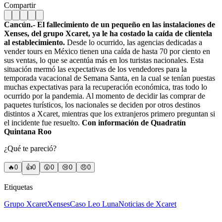
Compartir
Cancún.- El fallecimiento de un pequeño en las instalaciones de
Xenses, del grupo Xcaret, ya le ha costado la caída de clientela
al establecimiento.
Desde lo ocurrido, las agencias dedicadas a
vender tours en México tienen una caída de hasta 70 por ciento en
sus ventas, lo que se acentúa más en los turistas nacionales. Esta
situación mermó las expectativas de los vendedores para la
temporada vacacional de Semana Santa, en la cual se tenían puestas
muchas expectativas para la recuperación económica, tras todo lo
ocurrido por la pandemia. Al momento de decidir las comprar de
paquetes turísticos, los nacionales se deciden por otros destinos
distintos a Xcaret, mientras que los extranjeros primero preguntan si
el incidente fue resuelto.
Con información de Quadratín
Quintana Roo
¿Qué te pareció?
🔥
0
👍
0
😲
0
😢
0
😠
0
Etiquetas
Grupo Xcaret
Xenses
Caso Leo Luna
Noticias de Xcaret