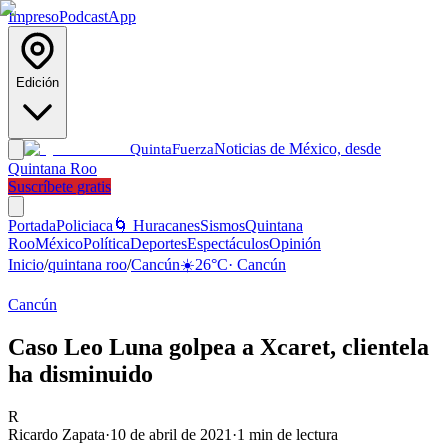
Impreso
Podcast
App
Edición
Noticias de México, desde
Quinta
Fuerza
Quintana Roo
Suscríbete gratis
Portada
Policiaca
🌀 Huracanes
Sismos
Quintana
Roo
México
Política
Deportes
Espectáculos
Opinión
Inicio
/
quintana roo
/
Cancún
☀️
26
°C
·
Cancún
Cancún
Caso Leo Luna golpea a Xcaret, clientela
ha disminuido
R
Ricardo Zapata
·
10 de abril de 2021
·
1
min de lectura