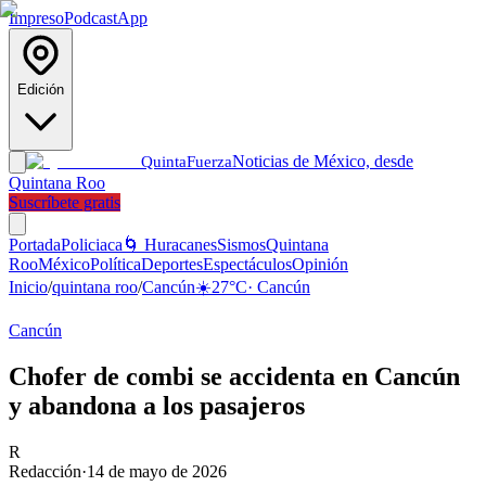
Impreso
Podcast
App
Edición
Noticias de México, desde
Quinta
Fuerza
Quintana Roo
Suscríbete gratis
Portada
Policiaca
🌀 Huracanes
Sismos
Quintana
Roo
México
Política
Deportes
Espectáculos
Opinión
Inicio
/
quintana roo
/
Cancún
☀️
27
°C
·
Cancún
Cancún
Chofer de combi se accidenta en Cancún
y abandona a los pasajeros
R
Redacción
·
14 de mayo de 2026