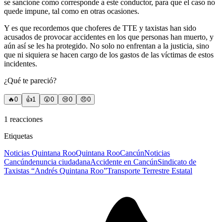
se sancione como corresponde a este conductor, para que el caso no
quede impune, tal como en otras ocasiones.
Y es que recordemos que choferes de TTE y taxistas han sido
acusados de provocar accidentes en los que personas han muerto, y
aún así se les ha protegido. No solo no enfrentan a la justicia, sino
que ni siquiera se hacen cargo de los gastos de las víctimas de estos
incidentes.
¿Qué te pareció?
🔥
0
👍
1
😲
0
😢
0
😠
0
1
reacciones
Etiquetas
Noticias Quintana Roo
Quintana Roo
Cancún
Noticias
Cancún
denuncia ciudadana
Accidente en Cancún
Sindicato de
Taxistas “Andrés Quintana Roo”
Transporte Terrestre Estatal