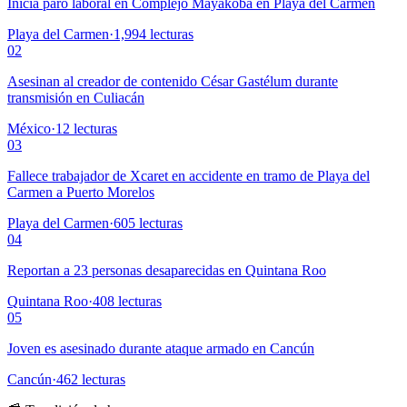
Inicia paro laboral en Complejo Mayakoba en Playa del Carmen
Playa del Carmen
·
1,994
lecturas
02
Asesinan al creador de contenido César Gastélum durante
transmisión en Culiacán
México
·
12
lecturas
03
Fallece trabajador de Xcaret en accidente en tramo de Playa del
Carmen a Puerto Morelos
Playa del Carmen
·
605
lecturas
04
Reportan a 23 personas desaparecidas en Quintana Roo
Quintana Roo
·
408
lecturas
05
Joven es asesinado durante ataque armado en Cancún
Cancún
·
462
lecturas