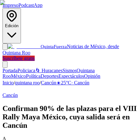
Impreso
Podcast
App
Edición
Noticias de México, desde
Quinta
Fuerza
Quintana Roo
Suscríbete gratis
Portada
Policiaca
🌀 Huracanes
Sismos
Quintana
Roo
México
Política
Deportes
Espectáculos
Opinión
Inicio
/
quintana roo
/
Cancún
☀️
25
°C
·
Cancún
Cancún
Confirman 90% de las plazas para el VIII
Rally Maya México, cuya salida será en
Cancún
A