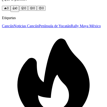
🔥
0
👍
0
😲
0
😢
0
😠
0
Etiquetas
Cancún
Noticias Cancún
Península de Yucatán
Rally Maya México