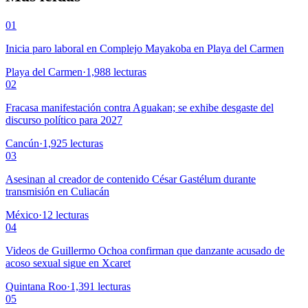
01
Inicia paro laboral en Complejo Mayakoba en Playa del Carmen
Playa del Carmen
·
1,988
lecturas
02
Fracasa manifestación contra Aguakan; se exhibe desgaste del
discurso político para 2027
Cancún
·
1,925
lecturas
03
Asesinan al creador de contenido César Gastélum durante
transmisión en Culiacán
México
·
12
lecturas
04
Videos de Guillermo Ochoa confirman que danzante acusado de
acoso sexual sigue en Xcaret
Quintana Roo
·
1,391
lecturas
05