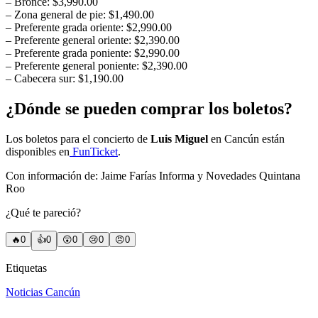
– Bronce: $3,990.00
– Zona general de pie: $1,490.00
– Preferente grada oriente: $2,990.00
– Preferente general oriente: $2,390.00
– Preferente grada poniente: $2,990.00
– Preferente general poniente: $2,390.00
– Cabecera sur: $1,190.00
¿Dónde se pueden comprar los boletos?
Los boletos para el concierto de
Luis Miguel
en Cancún están
disponibles en
FunTicket
.
Con información de: Jaime Farías Informa y Novedades Quintana
Roo
¿Qué te pareció?
🔥
0
👍
0
😲
0
😢
0
😠
0
Etiquetas
Noticias Cancún