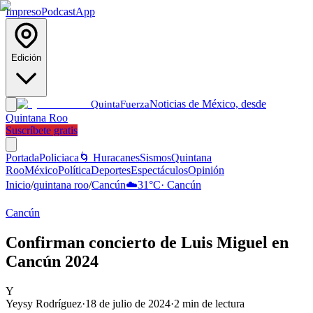
Impreso
Podcast
App
Edición
Noticias de México, desde
Quinta
Fuerza
Quintana Roo
Suscríbete gratis
Portada
Policiaca
🌀 Huracanes
Sismos
Quintana
Roo
México
Política
Deportes
Espectáculos
Opinión
Inicio
/
quintana roo
/
Cancún
☁️
31
°C
·
Cancún
Cancún
Confirman concierto de Luis Miguel en
Cancún 2024
Y
Yeysy Rodríguez
·
18 de julio de 2024
·
2
min de lectura