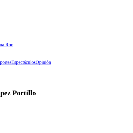
ana Roo
portes
Espectáculos
Opinión
ez Portillo