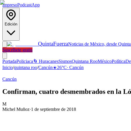
Impreso
Podcast
App
Edición
Quinta
Fuerza
Noticias de México, desde Quint
Suscríbete gratis
Portada
Policiaca
🌀 Huracanes
Sismos
Quintana Roo
México
Política
De
Inicio
/
quintana roo
/
Cancún
☀️
26
°C
·
Cancún
Cancún
Confirman, cuatro desmembrados en la Lóp
M
Michel Muñoz
·
1 de septiembre de 2018