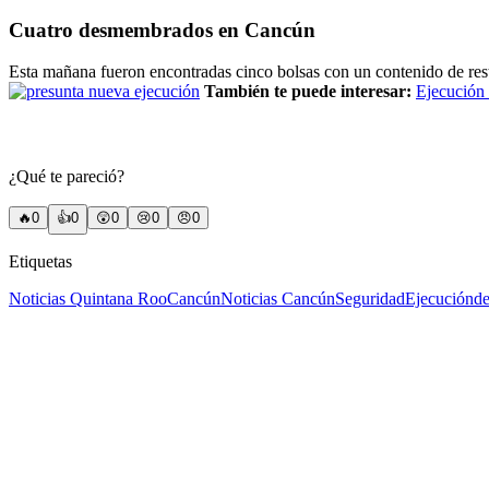
Cuatro desmembrados en Cancún
Esta mañana fueron encontradas cinco bolsas con un contenido de rest
También te puede interesar:
Ejecución 
¿Qué te pareció?
🔥
0
👍
0
😲
0
😢
0
😠
0
Etiquetas
Noticias Quintana Roo
Cancún
Noticias Cancún
Seguridad
Ejecución
d