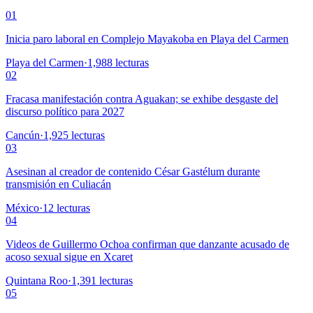
01
Inicia paro laboral en Complejo Mayakoba en Playa del Carmen
Playa del Carmen
·
1,988
lecturas
02
Fracasa manifestación contra Aguakan; se exhibe desgaste del
discurso político para 2027
Cancún
·
1,925
lecturas
03
Asesinan al creador de contenido César Gastélum durante
transmisión en Culiacán
México
·
12
lecturas
04
Videos de Guillermo Ochoa confirman que danzante acusado de
acoso sexual sigue en Xcaret
Quintana Roo
·
1,391
lecturas
05