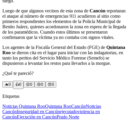
fuego.
Luego de que algunos vecinos de esta zona de
Cancún
reportaran
el ataque al número de emergencias 911 acudieron al sitio como
primeros respondientes los elementos de la Policía Municipal de
Benito Juárez, quienes acordonaron la zona en espera de la llegada
de los paramédicos. Cuando estos últimos se presentaron
confirmaron que la víctima ya no contaba con signos vitales.
Los agentes de la Fiscalía General del Estado (FGE) de
Quintana
Roo
se dieron cita en el lugar para iniciar con las indagatorias, en
tanto los peritos del Servicio Médico Forense (Semefo) se
dispusieron a levantar los restos para llevarlos a la morgue.
¿Qué te pareció?
🔥
0
👍
0
😲
0
😢
0
😠
0
Etiquetas
Noticias Quintana Roo
Quintana Roo
Cancún
Noticias
Cancún
Inseguridad en Cancún
ejecutado
violencia en
Cancún
Ejecución en Cancún
Prado Norte