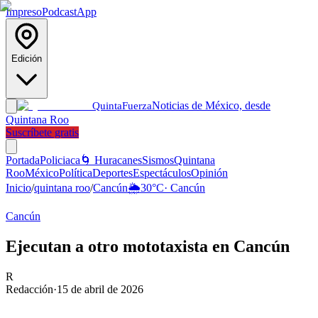
Impreso
Podcast
App
Edición
Noticias de México, desde
Quinta
Fuerza
Quintana Roo
Suscríbete gratis
Portada
Policiaca
🌀 Huracanes
Sismos
Quintana
Roo
México
Política
Deportes
Espectáculos
Opinión
Inicio
/
quintana roo
/
Cancún
🌦️
30
°C
·
Cancún
Cancún
Ejecutan a otro mototaxista en Cancún
R
Redacción
·
15 de abril de 2026