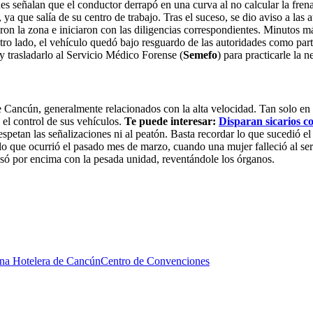
es señalan que el conductor derrapó en una curva al no calcular la fren
a que salía de su centro de trabajo. Tras el suceso, se dio aviso a las 
on la zona e iniciaron con las diligencias correspondientes. Minutos má
tro lado, el vehículo quedó bajo resguardo de las autoridades como parte
y trasladarlo al Servicio Médico Forense (
Semefo
) para practicarle la n
 Cancún, generalmente relacionados con la alta velocidad. Tan solo en 
 el control de sus vehículos.
Te puede interesar:
Disparan sicarios c
spetan las señalizaciones ni al peatón. Basta recordar lo que sucedió 
lo que ocurrió el pasado mes de marzo, cuando una mujer falleció al ser
asó por encima con la pesada unidad, reventándole los órganos.
na Hotelera de Cancún
Centro de Convenciones