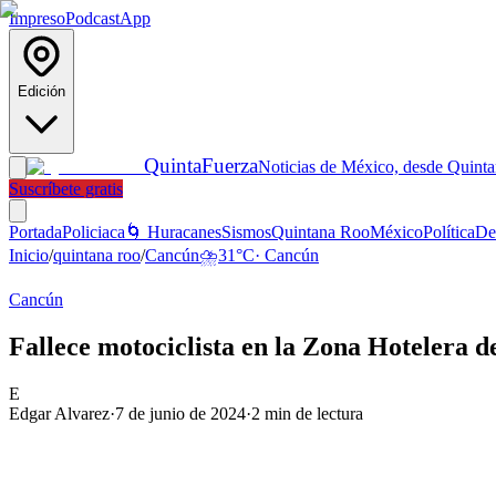
Impreso
Podcast
App
Edición
Quinta
Fuerza
Noticias de México, desde Quint
Suscríbete gratis
Portada
Policiaca
🌀 Huracanes
Sismos
Quintana Roo
México
Política
De
Inicio
/
quintana roo
/
Cancún
⛈️
31
°C
·
Cancún
Cancún
Fallece motociclista en la Zona Hotelera 
E
Edgar Alvarez
·
7 de junio de 2024
·
2
min de lectura