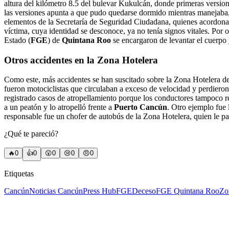
altura del kilómetro 8.5 del bulevar Kukulcán, donde primeras version
las versiones apunta a que pudo quedarse dormido mientras manejaba, y
elementos de la Secretaría de Seguridad Ciudadana, quienes acordonar
víctima, cuya identidad se desconoce, ya no tenía signos vitales. Por o
Estado (
FGE
) de
Quintana Roo
se encargaron de levantar el cuerpo 
Otros accidentes en la Zona Hotelera
Como este, más accidentes se han suscitado sobre la Zona Hotelera de
fueron motociclistas que circulaban a exceso de velocidad y perdieron
registrado casos de atropellamiento porque los conductores tampoco re
a un peatón y lo atropelló frente a
Puerto Cancún
. Otro ejemplo fue 
responsable fue un chofer de autobús de la Zona Hotelera, quien le p
¿Qué te pareció?
🔥
0
👍
0
😲
0
😢
0
😠
0
Etiquetas
Cancún
Noticias Cancún
Press Hub
FGE
Deceso
FGE Quintana Roo
Zo