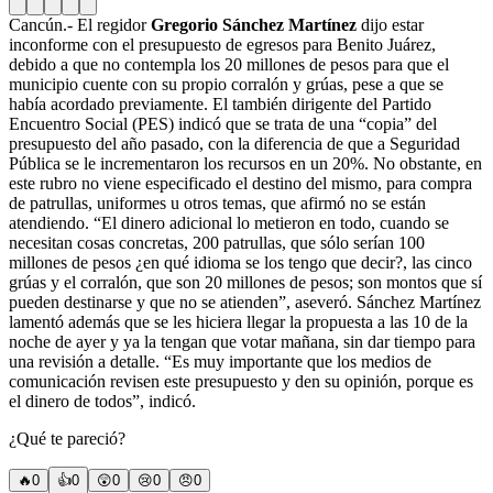
Cancún.- El regidor
Gregorio Sánchez Martínez
dijo estar
inconforme con el presupuesto de egresos para Benito Juárez,
debido a que no contempla los 20 millones de pesos para que el
municipio cuente con su propio corralón y grúas, pese a que se
había acordado previamente. El también dirigente del Partido
Encuentro Social (PES) indicó que se trata de una “copia” del
presupuesto del año pasado, con la diferencia de que a Seguridad
Pública se le incrementaron los recursos en un 20%. No obstante, en
este rubro no viene especificado el destino del mismo, para compra
de patrullas, uniformes u otros temas, que afirmó no se están
atendiendo. “El dinero adicional lo metieron en todo, cuando se
necesitan cosas concretas, 200 patrullas, que sólo serían 100
millones de pesos ¿en qué idioma se los tengo que decir?, las cinco
grúas y el corralón, que son 20 millones de pesos; son montos que sí
pueden destinarse y que no se atienden”, aseveró. Sánchez Martínez
lamentó además que se les hiciera llegar la propuesta a las 10 de la
noche de ayer y ya la tengan que votar mañana, sin dar tiempo para
una revisión a detalle. “Es muy importante que los medios de
comunicación revisen este presupuesto y den su opinión, porque es
el dinero de todos”, indicó.
¿Qué te pareció?
🔥
0
👍
0
😲
0
😢
0
😠
0