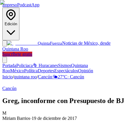
Impreso
Podcast
App
Edición
Noticias de México, desde
Quinta
Fuerza
Quintana Roo
Suscríbete gratis
Portada
Policiaca
🌀 Huracanes
Sismos
Quintana
Roo
México
Política
Deportes
Espectáculos
Opinión
Inicio
/
quintana roo
/
Cancún
🌤️
27
°C
·
Cancún
Cancún
Greg, inconforme con Presupuesto de BJ
M
Miriam Barrios
·
19 de diciembre de 2017