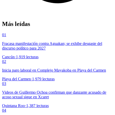
Más leídas
01
Fracasa manifestación contra Aguakan; se exhibe desgaste del
discurso político para 2027
Cancún
·
1,919
lecturas
02
Inicia paro laboral en Complejo Mayakoba en Playa del Carmen
Playa del Carmen
·
1,979
lecturas
03
Videos de Guillermo Ochoa confirman que danzante acusado de
acoso sexual sigue en Xcaret
Quintana Roo
·
1,387
lecturas
04