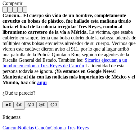
Compartir
Cancún.- El cuerpo sin vida de un hombre, completamente
envuelto en bolsas de plástico, fue hallado esta mañana tirado
hacia el final de la colonia irregular Tres Reyes, rumbo al
libramiento carretero de la vía a Mérida.
La víctima, que estaba
cubierto en sangre, tenía una bolsa cubriéndole la cabeza, además de
múltiples otras bolsas envueltas alrededor de su cuerpo. Vecinos que
vieron este cadáver dieron aviso al 911, por lo que al lugar arribó
una patrulla de la Policía Quintana Roo, seguida de agentes de la
Fiscalía General del Estado. También lee:
Sicarios ejecutan a un
hombre en colonia Tres Reyes de Cancún
La identidad de esta
persona todavía se ignora.
¡Ya estamos en Google News!
Mantente al día con las noticias más importantes de México y el
Mundo, haz clic
aquí
¿Qué te pareció?
🔥
0
👍
0
😲
0
😢
0
😠
0
Etiquetas
Cancún
Noticias Cancún
Colonia Tres Reyes