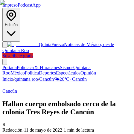
Impreso
Podcast
App
Edición
Noticias de México, desde
Quinta
Fuerza
Quintana Roo
Suscríbete gratis
Portada
Policiaca
🌀 Huracanes
Sismos
Quintana
Roo
México
Política
Deportes
Espectáculos
Opinión
Inicio
/
quintana roo
/
Cancún
🌤️
26
°C
·
Cancún
Cancún
Hallan cuerpo embolsado cerca de la
colonia Tres Reyes de Cancún
R
Redacción
·
11 de mayo de 2022
·
1
min de lectura