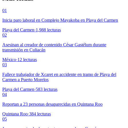
01
Inicia paro laboral en Complejo Mayakoba en Playa del Carmen
Playa del Carmen
·
1,988
lecturas
02
Asesinan al creador de contenido César Gastélum durante
transmisión en Culiacán
México
·
12
lecturas
03
Fallece trabajador de Xcaret en accidente en tramo de Playa del
Carmen a Puerto Morelos
Playa del Carmen
·
583
lecturas
04
Reportan a 23 personas desaparecidas en Quintana Roo
Quintana Roo
·
384
lecturas
05