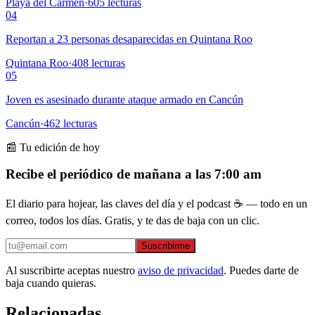
Playa del Carmen
·
605
lecturas
04
Reportan a 23 personas desaparecidas en Quintana Roo
Quintana Roo
·
408
lecturas
05
Joven es asesinado durante ataque armado en Cancún
Cancún
·
462
lecturas
📰 Tu edición de hoy
Recibe el periódico de mañana a las 7:00 am
El diario para hojear, las claves del día y el podcast ☕ — todo en un
correo, todos los días. Gratis, y te das de baja con un clic.
Suscribirme
Al suscribirte aceptas nuestro
aviso de privacidad
. Puedes darte de
baja cuando quieras.
Relacionadas