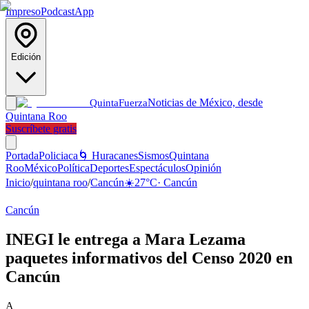
Impreso
Podcast
App
Edición
Noticias de México, desde
Quinta
Fuerza
Quintana Roo
Suscríbete gratis
Portada
Policiaca
🌀 Huracanes
Sismos
Quintana
Roo
México
Política
Deportes
Espectáculos
Opinión
Inicio
/
quintana roo
/
Cancún
☀️
27
°C
·
Cancún
Cancún
INEGI le entrega a Mara Lezama
paquetes informativos del Censo 2020 en
Cancún
A