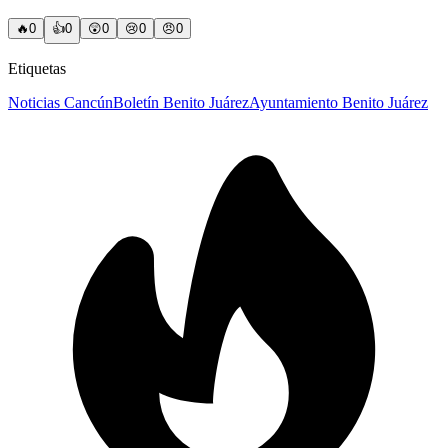
🔥
0
👍
0
😲
0
😢
0
😠
0
Etiquetas
Noticias Cancún
Boletín Benito Juárez
Ayuntamiento Benito Juárez