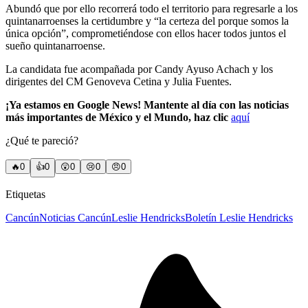
Abundó que por ello recorrerá todo el territorio para regresarle a los
quintanarroenses la certidumbre y “la certeza del porque somos la
única opción”, comprometiéndose con ellos hacer todos juntos el
sueño quintanarroense.
La candidata fue acompañada por Candy Ayuso Achach y los
dirigentes del CM Genoveva Cetina y Julia Fuentes.
¡Ya estamos en Google News! Mantente al día con las noticias
más importantes de México y el Mundo, haz clic
aquí
¿Qué te pareció?
🔥
0
👍
0
😲
0
😢
0
😠
0
Etiquetas
Cancún
Noticias Cancún
Leslie Hendricks
Boletín Leslie Hendricks