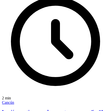
2
min
Cancún