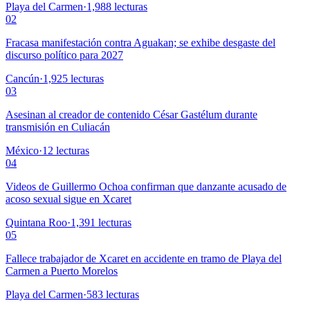
Playa del Carmen
·
1,988
lecturas
02
Fracasa manifestación contra Aguakan; se exhibe desgaste del
discurso político para 2027
Cancún
·
1,925
lecturas
03
Asesinan al creador de contenido César Gastélum durante
transmisión en Culiacán
México
·
12
lecturas
04
Videos de Guillermo Ochoa confirman que danzante acusado de
acoso sexual sigue en Xcaret
Quintana Roo
·
1,391
lecturas
05
Fallece trabajador de Xcaret en accidente en tramo de Playa del
Carmen a Puerto Morelos
Playa del Carmen
·
583
lecturas