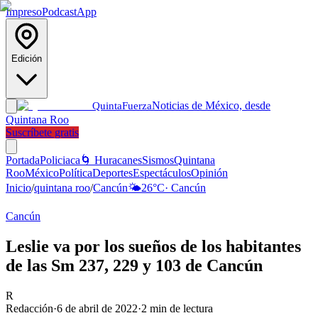
Impreso
Podcast
App
Edición
Noticias de México, desde
Quinta
Fuerza
Quintana Roo
Suscríbete gratis
Portada
Policiaca
🌀 Huracanes
Sismos
Quintana
Roo
México
Política
Deportes
Espectáculos
Opinión
Inicio
/
quintana roo
/
Cancún
🌤️
26
°C
·
Cancún
Cancún
Leslie va por los sueños de los habitantes
de las Sm 237, 229 y 103 de Cancún
R
Redacción
·
6 de abril de 2022
·
2
min de lectura