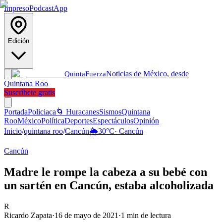
Impreso
Podcast
App
Edición
Noticias de México, desde
Quinta
Fuerza
Quintana Roo
Suscríbete gratis
Portada
Policiaca
🌀 Huracanes
Sismos
Quintana
Roo
México
Política
Deportes
Espectáculos
Opinión
Inicio
/
quintana roo
/
Cancún
🌦️
30
°C
·
Cancún
Cancún
Madre le rompe la cabeza a su bebé con
un sartén en Cancún, estaba alcoholizada
R
Ricardo Zapata
·
16 de mayo de 2021
·
1
min de lectura