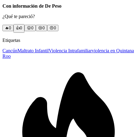
Con información de De Peso
¿Qué te pareció?
🔥
0
👍
0
😲
0
😢
0
😠
0
Etiquetas
Cancún
Maltrato Infantil
Violencia Intrafamiliar
violencia en Quintana
Roo