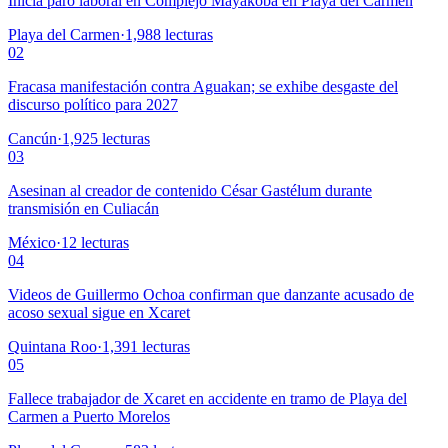
Inicia paro laboral en Complejo Mayakoba en Playa del Carmen
Playa del Carmen
·
1,988
lecturas
02
Fracasa manifestación contra Aguakan; se exhibe desgaste del
discurso político para 2027
Cancún
·
1,925
lecturas
03
Asesinan al creador de contenido César Gastélum durante
transmisión en Culiacán
México
·
12
lecturas
04
Videos de Guillermo Ochoa confirman que danzante acusado de
acoso sexual sigue en Xcaret
Quintana Roo
·
1,391
lecturas
05
Fallece trabajador de Xcaret en accidente en tramo de Playa del
Carmen a Puerto Morelos