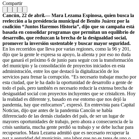
Compartir
Cancún, 22 de abril.— Mara Lezama Espinosa, quien busca la
reelección a la presidencia municipal de Benito Juárez por la
coalición “Juntos Haremos Historia”, dijo que su campaña está
basada en consolidar programas que permitan un equilibrio de
desarrollo, que reduzcan la brecha de la desigualdad social,
promover la inversión sustentable y buscar mayor seguridad.
En los recorridos que lleva por varias regiones, como la 96 y 201,
dijo que la gente le expresa su apoyo, la alienta y por eso no duda
que ganará el próximo 6 de junio para seguir con la transformación
del municipio y la consolidación de proyectos iniciados en esta
administración, entre los que destacó la digitalización de los
servicios para frenar la corrupción. “Es necesario trabajar mucho por
esta ciudad, que le ha dado la oportunidad de desarrollo a gente de
todo el país, pero también es necesario reducir la extensa brecha de
desigualdad social con proyectos incluyentes que se cristalicen. Hoy
la realidad es diferente y, basado en ese entorno que nos dejó la
pandemia, hay que enfocarnos”, expresó. En entrevista para Capital
Noticias, dijo que antes de la pandemia Cancún se había
diferenciado de las demás ciudades del país, de ser un lugar de
mayores oportunidades de trabajo, pero ahora a consecuencia de la
crisis sanitaria, mucha gente perdió su trabajo y se debe luchar para
recuperarlos. Mara Lezama admitió que es necesario recuperar la
paz y seguridad del municipio, una labor que no es tarea de uno o