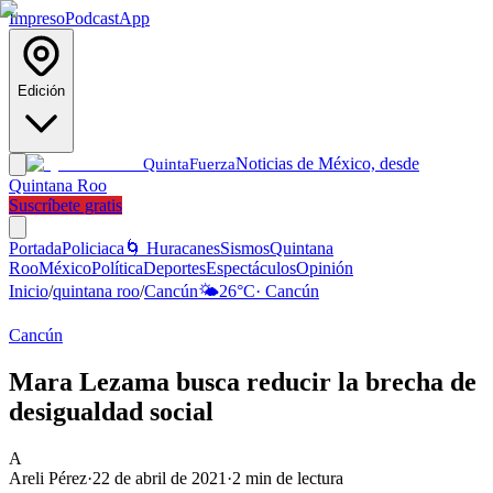
Impreso
Podcast
App
Edición
Noticias de México, desde
Quinta
Fuerza
Quintana Roo
Suscríbete gratis
Portada
Policiaca
🌀 Huracanes
Sismos
Quintana
Roo
México
Política
Deportes
Espectáculos
Opinión
Inicio
/
quintana roo
/
Cancún
🌤️
26
°C
·
Cancún
Cancún
Mara Lezama busca reducir la brecha de
desigualdad social
A
Areli Pérez
·
22 de abril de 2021
·
2
min de lectura