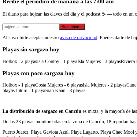
Recibe el periódico de mañana a las 7:00 am
El diario para hojear, las claves del día y el podcast ☕ — todo en un co
Suscribirme
Al suscribirte aceptas nuestro
aviso de privacidad
. Puedes darte de ba
Playas sin sargazo hoy
Holbox - 2 playasIsla Contoy - 1 playaIsla Mujeres - 3 playasRivier
Playas con poco sargazo hoy
Holbox - 1 playaCosta Mujeres - 6 playasIsla Mujeres - 2 playasCanc
playasTulum - 1 playaSian Kaan - 3 playas.
La distribución de sargazo en Cancún
es mixta, y la mayoría de la
De las 23 playas monitoreadas en la zona de Cancún, 18 reportan ba
Puerto Juarez, Playa Gaviota Azul, Playa Lagarto, Playa Chac Mool y 