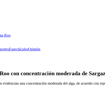
ana Roo
portes
Espectáculos
Opinión
a Roo con concentración moderada de Sarga
aun evidencian una concentración moderada del alga, de acuerdo con re