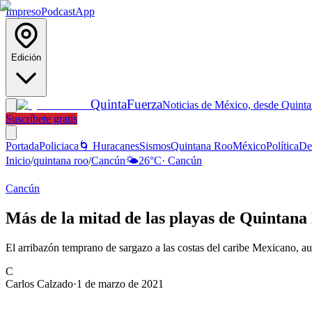
Impreso
Podcast
App
Edición
Quinta
Fuerza
Noticias de México, desde Quint
Suscríbete gratis
Portada
Policiaca
🌀 Huracanes
Sismos
Quintana Roo
México
Política
De
Inicio
/
quintana roo
/
Cancún
🌤️
26
°C
·
Cancún
Cancún
Más de la mitad de las playas de Quintan
El arribazón temprano de sargazo a las costas del caribe Mexicano, 
C
Carlos Calzado
·
1 de marzo de 2021