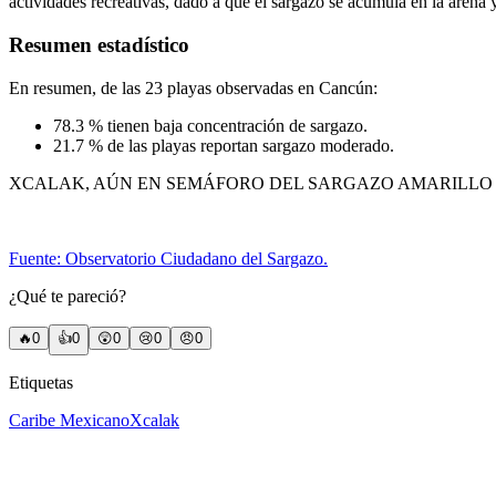
actividades recreativas, dado a que el sargazo se acumula en la arena
Resumen estadístico
En resumen, de las 23 playas observadas en Cancún:
78.3 % tienen baja concentración de sargazo.
21.7 % de las playas reportan sargazo moderado.
XCALAK, AÚN EN SEMÁFORO DEL SARGAZO AMARILLO
Fuente: Observatorio Ciudadano del Sargazo.
¿Qué te pareció?
🔥
0
👍
0
😲
0
😢
0
😠
0
Etiquetas
Caribe Mexicano
Xcalak